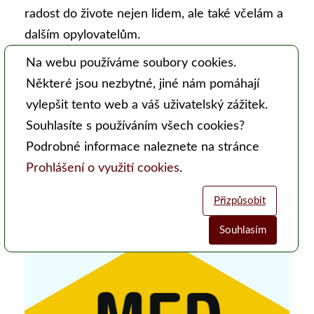
radost do živote nejen lidem, ale také včelám a
dalším opylovatelům.
Na webu používáme soubory cookies.
Celý článek je v tištěné a elektronické verzi
Některé jsou nezbytné, jiné nám pomáhají
Moderního včelaře.
vylepšit tento web a váš uživatelský zážitek.
Toto číslo Moderního včelaře si můžete
Souhlasíte s používáním všech cookies?
zakoupit
ZDE
,
Podrobné informace naleznete na stránce
jeho další obsah si můžete prohlédnout
ZDE
.
Prohlášení o využití cookies
.
Přizpůsobit
Med roku 2025
Souhlasím
Analytické cookies
Funkční cookies (vždy aktivní)
Jsou vyžadovány pro správnou funkčnost webu. Bez těchto cookies
Umožňují nám sbírat data o návštěvnosti webových stránek za účelem
nemusí web fungovat správně. Ve výchozím nastavení jsou povoleny a
zlepšení poskytovaných služeb. Neslouží k marketingových účelům.