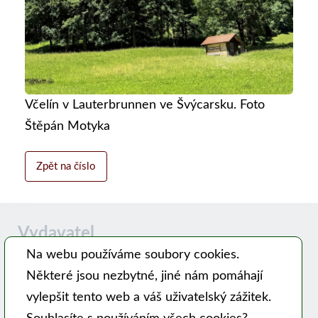
Včelín v Lauterbrunnen ve Švýcarsku. Foto
Štěpán Motyka
Zpět na číslo
Vydavatel
Na webu používáme soubory cookies.
Některé jsou nezbytné, jiné nám pomáhají
Časopis MODERNÍ VČELAŘ vydává PSNV-CZ:
vylepšit tento web a váš uživatelský zážitek.
Pracovní společnost nástavkových včelařů CZ, z. s.