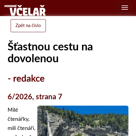
Toggl
navig
Zpět na číslo
Šťastnou cestu na
dovolenou
- redakce
6/2026, strana 7
Milé
čtenářky,
milí čtenáři,