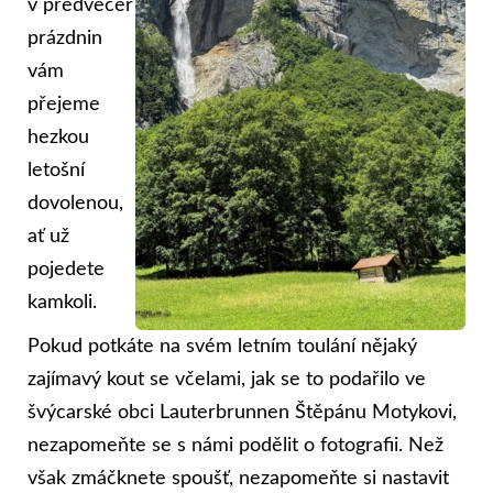
v předvečer
prázdnin
vám
přejeme
hezkou
letošní
dovolenou,
ať už
pojedete
kamkoli.
Pokud potkáte na svém letním toulání nějaký
zajímavý kout se včelami, jak se to podařilo ve
švýcarské obci Lauterbrunnen Štěpánu Motykovi,
nezapomeňte se s námi podělit o fotografii. Než
však zmáčknete spoušť, nezapomeňte si nastavit