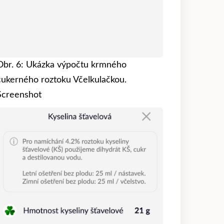
Obr. 6: Ukázka výpočtu krmného
cukerného roztoku Včelkulačkou.
Screenshot