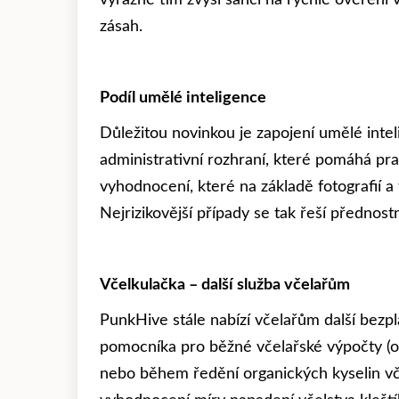
výrazně tím zvýší šanci na rychlé ověřen
zásah.
Podíl umělé inteligence
Důležitou novinkou je zapojení umělé intel
administrativní rozhraní, které pomáhá pra
vyhodnocení, které na základě fotografií a
Nejrizikovější případy se tak řeší přednost
Včelkulačka – další služba včelařům
PunkHive stále nabízí včelařům další bezpl
pomocníka pro běžné včelařské výpočty (ob
nebo během ředění organických kyselin vče