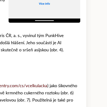
dný
ris ČR, a. s., vyvinul tým PunkHive
ošlá hlášení. Jeho součástí je AI
kutečně o sršeň asijskou (obr. 4).
ntry.com/cs/vcelkulacka
) jako šikovného
avě krmného cukerného roztoku (obr. 6)
lovou (obr. 7). Použitelná je také pro