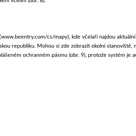
em včelím (obr. 8).
 (www.beentry.com/cs/mapy), kde včelaři najdou aktuál
kou republiku. Mohou si zde zobrazit okolní stanoviště, m
vyhlášeném ochranném pásmu (obr. 9), protože systém je 