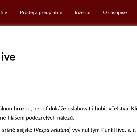
hiv
Prodej a předplatné
Inzerce
O časopise
ive
eálnou hrozbu, neboť dokáže oslabovat i hubit včelstva. K
né hlášení podezřelých nálezů.
sršně asijské (
Vespa velutina
) vyvinul tým PunkHive, s. r.