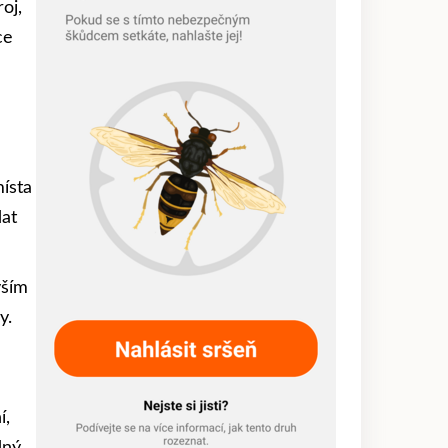
oj,
ce
místa
dat
vším
y.
í,