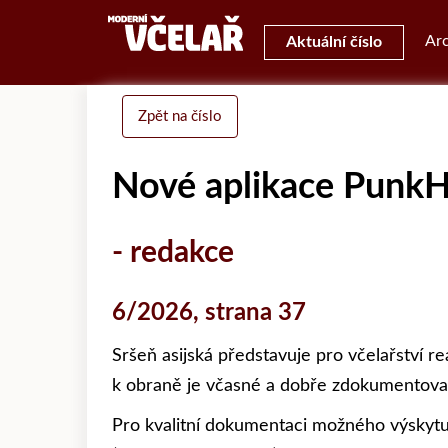
Arc
Aktuální číslo
Zpět na číslo
Nové aplikace PunkH
- redakce
6/2026, strana 37
Sršeň asijská představuje pro včelařství r
k obraně je včasné a dobře zdokumentova
Pro kvalitní dokumentaci možného výskytu 