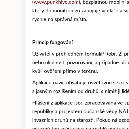
(
www.punkhive.com
), bezplatnou mobilní 
který do monitoringu zapojuje včelaře a š
rychle na správná místa.
Princip fungování
Uživatel v přehledném formuláři (obr. 2) při
nebo okolnosti pozorování, a případně při
kvůli ověření přímo v terénu.
Aplikace navíc obsahuje osvětovou sekci s 
s jasným rozlišením od druhů, s nimiž ji li
Hlášení z aplikace jsou zpracovávána ve s
republiky a projektem občanské vědy NAJDI
invazních druhů na starosti. Pokud nálezc