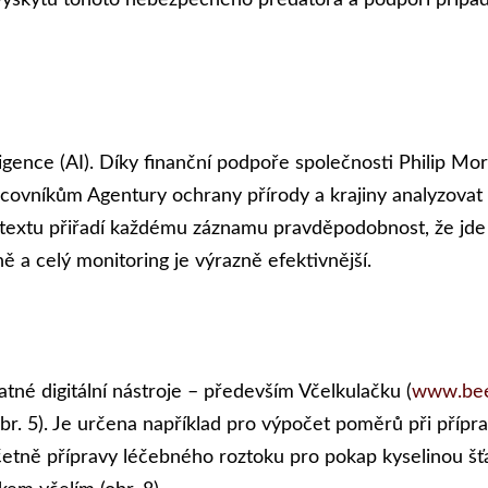
í výskytu tohoto nebezpečného predátora a podpoří přípa
igence (AI). Díky finanční podpoře společnosti Philip Mor
covníkům Agentury ochrany přírody a krajiny analyzovat d
 textu přiřadí každému záznamu pravděpodobnost, že jde s
ně a celý monitoring je výrazně efektivnější.
atné digitální nástroje – především Včelkulačku (
www.bee
r. 5). Je určena například pro výpočet poměrů při přípr
tně přípravy léčebného roztoku pro pokap kyselinou šťave