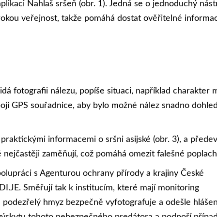
aplikaci Nahlaš sršeň (obr. 1). Jedná se o jednoduchý nástr
irokou veřejnost, takže pomáhá dostat ověřitelné informa
dá fotografii nálezu, popíše situaci, například charakter 
pojí GPS souřadnice, aby bylo možné nález snadno dohle
praktickými informacemi o sršni asijské (obr. 3), a přede
dé nejčastěji zaměňují, což pomáhá omezit falešné poplach
polupráci s Agenturou ochrany přírody a krajiny České
.JE. Směřují tak k institucím, které mají monitoring
e podezřelý hmyz bezpečně vyfotografuje a odešle hlášen