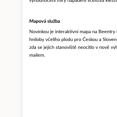
vyhodnocení míry napadení včelstva kleštík
Mapová služba
Novinkou je interaktivní mapa na Beentry
hniloby včelího plodu pro Českou a Slovens
zda se jejich stanoviště neocitlo v nově 
mailem.