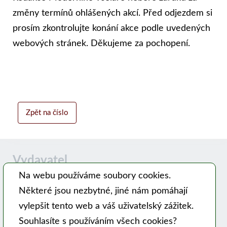
změny termínů ohlášených akcí. Před odjezdem si
prosím zkontrolujte konání akce podle uvedených
webových stránek. Děkujeme za pochopení.
Zpět na číslo
Vydavatel
Na webu používáme soubory cookies.
Některé jsou nezbytné, jiné nám pomáhají
Časopis MODERNÍ VČELAŘ vydává PSNV-CZ:
vylepšit tento web a váš uživatelský zážitek.
Pracovní společnost nástavkových včelařů CZ, z. s.
Souhlasíte s používáním všech cookies?
Hlavní 99, 753 56 Opatovice