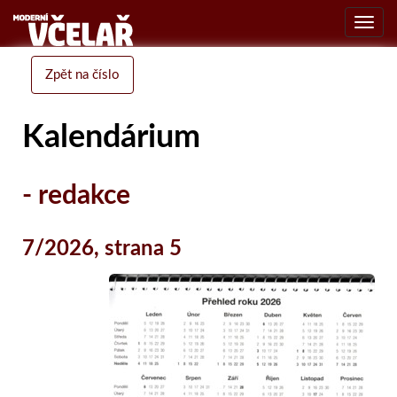
Toggl
navig
Zpět na číslo
Kalendárium
- redakce
7/2026, strana 5