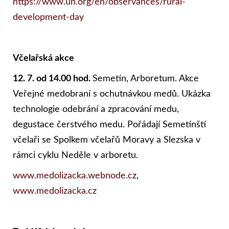
https://www.un.org/en/observances/rural-
development-day
Včelařská akce
12. 7. od 14.00 hod.
Semetín, Arboretum. Akce
Veřejné medobraní s ochutnávkou medů. Ukázka
technologie odebrání a zpracování medu,
degustace čerstvého medu. Pořádají Semetínští
včelaři se Spolkem včelařů Moravy a Slezska v
rámci cyklu Neděle v arboretu.
www.medolizacka.webnode.c
z,
www.medolizacka.cz