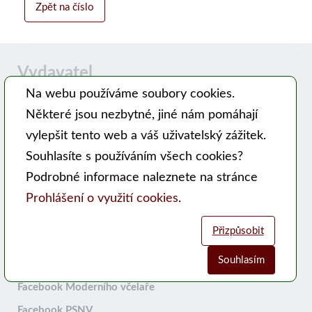
Zpět na číslo
Vydavatel
Na webu používáme soubory cookies.
Některé jsou nezbytné, jiné nám pomáhají
Časopis MODERNÍ VČELAŘ vydává PSNV-CZ:
vylepšit tento web a váš uživatelský zážitek.
Pracovní společnost nástavkových včelařů CZ, z. s.
Souhlasíte s používáním všech cookies?
Hlavní 99, 753 56 Opatovice
Podrobné informace naleznete na stránce
Kontakty
Prohlášení o využití cookies
.
WEB PSNV
Přizpůsobit
Sociální sítě:
Souhlasím
Analytické cookies
Funkční cookies (vždy aktivní)
Facebook Moderního včelaře
Facebook PSNV
Jsou vyžadovány pro správnou funkčnost webu. Bez těchto cookies
Umožňují nám sbírat data o návštěvnosti webových stránek za účelem