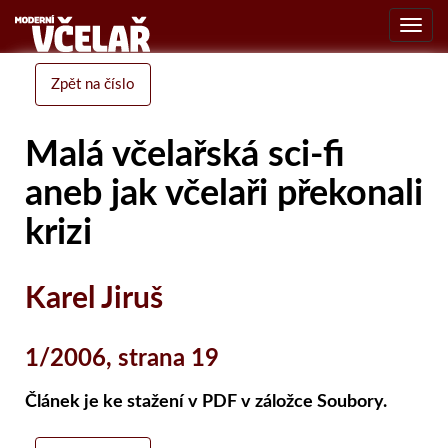
Toggl
navig
Zpět na číslo
Malá včelařská sci-fi
aneb jak včelaři překonali
krizi
Karel Jiruš
1/2006, strana 19
Článek je ke stažení v PDF v záložce Soubory.