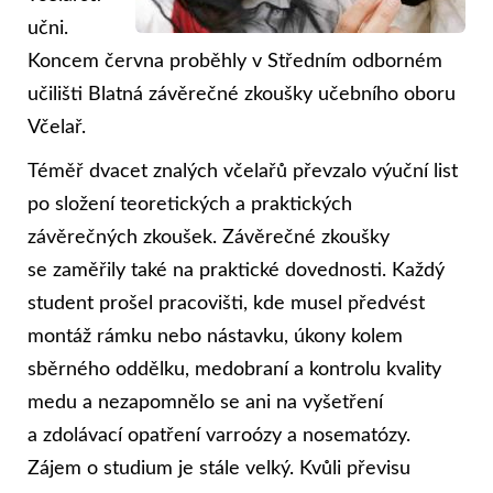
učni.
Koncem června proběhly v Středním odborném
učilišti Blatná závěrečné zkoušky učebního oboru
Včelař.
Téměř dvacet znalých včelařů převzalo výuční list
po složení teoretických a praktických
závěrečných zkoušek. Závěrečné zkoušky
se zaměřily také na praktické dovednosti. Každý
student prošel pracovišti, kde musel předvést
montáž rámku nebo nástavku, úkony kolem
sběrného oddělku, medobraní a kontrolu kvality
medu a nezapomnělo se ani na vyšetření
a zdolávací opatření varroózy a nosematózy.
Zájem o studium je stále velký. Kvůli převisu