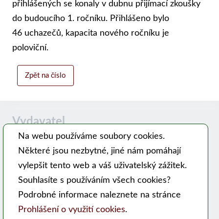
přihlášených se konaly v dubnu přijímací zkoušky
do budoucího 1. ročníku. Přihlášeno bylo
46 uchazečů, kapacita nového ročníku je
poloviční.
Zpět na číslo
Vydavatel
Na webu používáme soubory cookies.
Některé jsou nezbytné, jiné nám pomáhají
Časopis MODERNÍ VČELAŘ vydává PSNV-CZ:
vylepšit tento web a váš uživatelský zážitek.
Pracovní společnost nástavkových včelařů CZ, z. s.
Souhlasíte s používáním všech cookies?
Hlavní 99, 753 56 Opatovice
Podrobné informace naleznete na stránce
Kontakty
Prohlášení o využití cookies
.