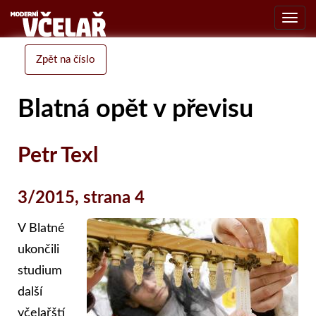
Toggl
navig
Zpět na číslo
Blatná opět v převisu
Petr Texl
3/2015, strana 4
V Blatné
ukončili
studium
další
včelařští