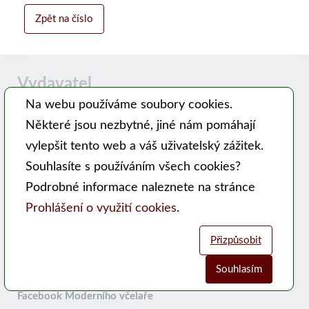
Zpět na číslo
Vydavatel
Na webu používáme soubory cookies.
Některé jsou nezbytné, jiné nám pomáhají
Časopis MODERNÍ VČELAŘ vydává PSNV-CZ:
vylepšit tento web a váš uživatelský zážitek.
Pracovní společnost nástavkových včelařů CZ, z. s.
Souhlasíte s používáním všech cookies?
Hlavní 99, 753 56 Opatovice
Podrobné informace naleznete na stránce
Kontakty
Prohlášení o využití cookies
.
WEB PSNV
Přizpůsobit
Sociální sítě:
Souhlasím
Analytické cookies
Funkční cookies (vždy aktivní)
Facebook Moderního včelaře