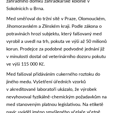
zahradního domku zahrádkářské kolonie v
Sokolnicích u Brna.
Med směřoval do tržní sítě v Praze, Olomouckém,
Jihomoravském a Zlínském kraji. Podle zákona o
potravinách hrozí subjektu, který falšovaný med
vyrobil a uvedl na trh, pokuta ve výši až 50 milionů
korun. Prodejce za podobné podvodné jednání již
v minulosti dostal od veterinárního dozoru pokutu
ve výši 115 000 Kč.
Med falšoval přidáváním cukerného roztoku do
jiného medu. Vyšetření úředních vzorků
v akreditované laboratoři ukázalo, že výrobek
nevyhovoval fyzikálně-chemickým požadavkům na
med stanoveným platnou legislativou. Na etiketě
navíc uváděl jméno smyšleného včelaře včetně