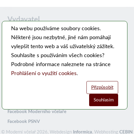
Vydavatel
Na webu používáme soubory cookies.
Některé jsou nezbytné, jiné nám pomáhají
Časopis MODERNÍ VČELAŘ vydává PSNV-CZ:
vylepšit tento web a váš uživatelský zážitek.
Pracovní společnost nástavkových včelařů CZ, z. s.
Souhlasíte s používáním všech cookies?
Hlavní 99, 753 56 Opatovice
Podrobné informace naleznete na stránce
Kontakty
Prohlášení o využití cookies
.
WEB PSNV
Přizpůsobit
Sociální sítě:
Souhlasím
Analytické cookies
Funkční cookies (vždy aktivní)
Facebook Moderního včelaře
Facebook PSNV
Jsou vyžadovány pro správnou funkčnost webu. Bez těchto cookies
Umožňují nám sbírat data o návštěvnosti webových stránek za účelem
© Moderní včelař 2026, Webdesign
nemusí web fungovat správně. Ve výchozím nastavení jsou povoleny a
zlepšení poskytovaných služeb. Neslouží k marketingových účelům.
Informica
, Webhosting
CEBIN