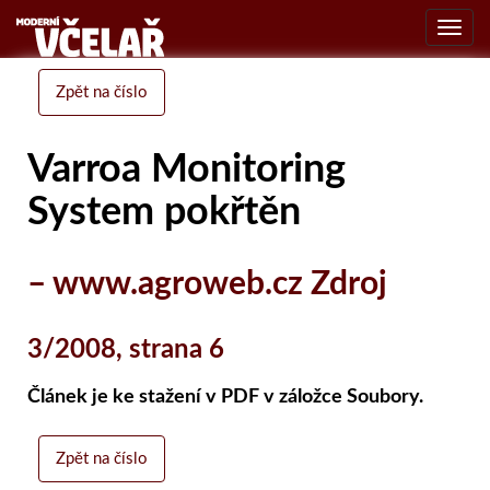
Toggl
navig
Zpět na číslo
Varroa Monitoring
System pokřtěn
– www.agroweb.cz Zdroj
3/2008, strana 6
Článek je ke stažení v PDF v záložce Soubory.
Zpět na číslo