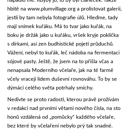
napadlo mě. Kdyby jo, to by byl článeček. Takže
hbitě na www.plumvillage.org a prolistovat galerii,
jestli by tam nebyla fotografie úlů. Hleďme, tady
mají snímek kuřáku. Má to tvar jako kuřák, na
boku je držák jako u kuřáku, vršek kryje poklička
s dírkami, asi zen budhistické pojetí průduchů.
Vážení, nebyl to kuřák, leč nádoba na fermentaci
sójové pasty. Ještě, že jsem na to přišla včas a
nenapsala Moderního včelaře, jak na té farmě
včely vracejí lidem duševní rovnováhu. To by se
dýmáci celého světa potrhaly smíchy.
Nedivte se proto radosti, kterou právě prožívám
v redakci nad prvními větami nového čísla, na sto
honů vzdálená od „pomůcky“ každého včelaře,
bez které by včelaření nebylo prý tak snadné.