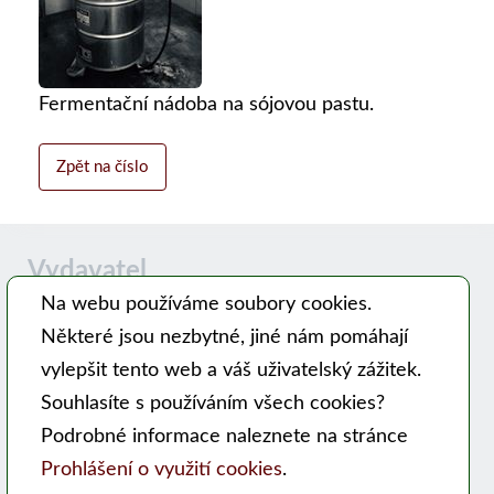
Fermentační nádoba na sójovou pastu.
Zpět na číslo
Vydavatel
Na webu používáme soubory cookies.
Některé jsou nezbytné, jiné nám pomáhají
Časopis MODERNÍ VČELAŘ vydává PSNV-CZ:
vylepšit tento web a váš uživatelský zážitek.
Pracovní společnost nástavkových včelařů CZ, z. s.
Souhlasíte s používáním všech cookies?
Hlavní 99, 753 56 Opatovice
Podrobné informace naleznete na stránce
Kontakty
Prohlášení o využití cookies
.