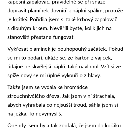
kapesní zapalovač, pravidelně se při snaze
dopravit plamínek dovnitř k náplni spálím, protože
je krátký. Pořídila jsem si také krbový zapalovač
s dlouhým krkem. Nevěřili byste, kolik jich na
stanovišti přestane fungovat.
Vykřesat plamínek je pouhopouhý začátek. Pokud
se mi to podaří, ukáže se, že karton z vajíček,
údajně nejskvělejší náplň, také navlhnul. Vzít si ze
spíže nový se mi úplně vykouřilo z hlavy.
Takže jsem se vydala ke hromádce
ztrouchnivělého dřeva. Jak jsem v ní štrachala,
abych vyhrabala co nejsušší troud, sáhla jsem si
na ježka. To nevymyslíš.
Onehdy jsem byla tak zoufalá, že jsem do kuřáku