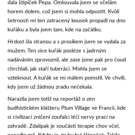
dala štipíček Pepa. Omlouvala jsem se včelám
horem dolem, což jsem si mohla odpustit. Kvůli
šetrnosti mi ten zatracený kousek propadl na dno
kuřáku a byla jsem tam, kde na začátku.
Hrdost šla stranou a s prosíkem jsem se vydala za
mužem. Ten sice kuřák posléze s jadrným
nadáváním zprovoznil, ale zase jsme pak pro čoud
chrchlali, jak staří tuberáci. Mohla jsem se
vzteknout. A kuřák se mi málem pomstil. Ve chvíli,
kdy jsem už žádnou zradu nečekala.
Narazila jsem totiž na reportáž o zen
budhistickém klášteru Plum Village ve Francii, kde
si civilizací zničení zoufalci léčí nervy prací na
zahradě. Zdalipak je součástí terapie chov včel,