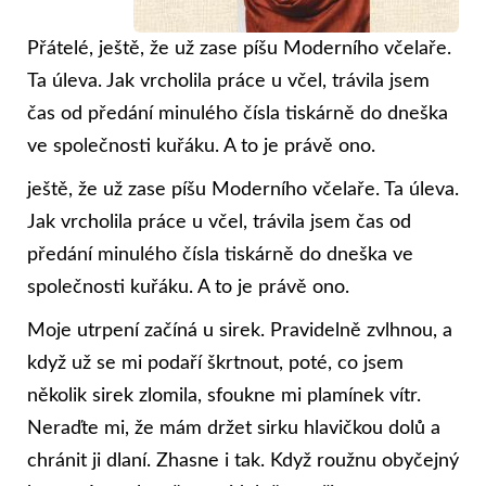
Přátelé, ještě, že už zase píšu Moderního včelaře.
Ta úleva. Jak vrcholila práce u včel, trávila jsem
čas od předání minulého čísla tiskárně do dneška
ve společnosti kuřáku. A to je právě ono.
ještě, že už zase píšu Moderního včelaře. Ta úleva.
Jak vrcholila práce u včel, trávila jsem čas od
předání minulého čísla tiskárně do dneška ve
společnosti kuřáku. A to je právě ono.
Moje utrpení začíná u sirek. Pravidelně zvlhnou, a
když už se mi podaří škrtnout, poté, co jsem
několik sirek zlomila, sfoukne mi plamínek vítr.
Neraďte mi, že mám držet sirku hlavičkou dolů a
chránit ji dlaní. Zhasne i tak. Když roužnu obyčejný