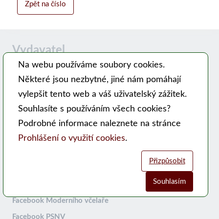
Zpět na číslo
Vydavatel
Na webu používáme soubory cookies.
Některé jsou nezbytné, jiné nám pomáhají
Časopis MODERNÍ VČELAŘ vydává PSNV-CZ:
vylepšit tento web a váš uživatelský zážitek.
Pracovní společnost nástavkových včelařů CZ, z. s.
Souhlasíte s používáním všech cookies?
Hlavní 99, 753 56 Opatovice
Podrobné informace naleznete na stránce
Kontakty
Prohlášení o využití cookies
.
WEB PSNV
Přizpůsobit
Sociální sítě:
Souhlasím
Analytické cookies
Funkční cookies (vždy aktivní)
Facebook Moderního včelaře
Facebook PSNV
Jsou vyžadovány pro správnou funkčnost webu. Bez těchto cookies
Umožňují nám sbírat data o návštěvnosti webových stránek za účelem