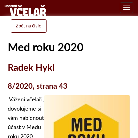
Toggl
navig
Zpět na číslo
Med roku 2020
Radek Hykl
8/2020, strana 43
Vážení včelaři,
dovolujeme si
vám nabídnout
účast v Medu
roku 2020.