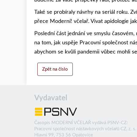
budeme za vaše příspěvky rádi, protože au
Také se probíraly návrhy na seriál roku. Zv
přece Moderní! včelař. Vivat apidologie jak 
Poslední část jednání ve smyslu časovém, n
na tom, jak uspěje Pracovní společnost nás
abychom se kvůli pandemii vůbec mohli set
Zpět na číslo
Vydavatel
Časopis MODERNÍ VČELAŘ vydává PSNV-CZ:
Pracovní společnost nástavkových včelařů CZ, z. s.
Hlavní 99, 753 56 Opatovice