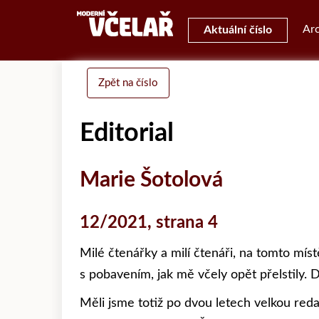
Arc
Aktuální číslo
Zpět na číslo
Editorial
Marie Šotolová
12/2021, strana 4
Milé čtenářky a milí čtenáři, na tomto míst
s pobavením, jak mě včely opět přelstily. 
Měli jsme totiž po dvou letech velkou redak