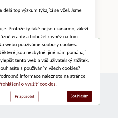
e dělá top výzkum týkající se včel. Jsme
uje. Protože ty také nejsou zadarmo, záleží
 různé granty a bohužel rovněž na tom,
lo!
Na webu používáme soubory cookies.
Některé jsou nezbytné, jiné nám pomáhají
ylepšit tento web a váš uživatelský zážitek.
Souhlasíte s používáním všech cookies?
Podrobné informace naleznete na stránce
Sociální sítě:
rohlášení o využití cookies
.
Facebook Moderního včelaře
Souhlasím
Přizpůsobit
Facebook PSNV
alytické cookies
Funkční cookies (vždy aktivní)
u vyžadovány pro správnou funkčnost webu. Bez těchto cookies
žňují nám sbírat data o návštěvnosti webových stránek za účelem