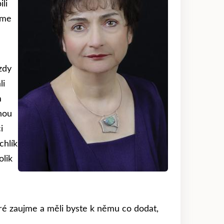
li
sme
zdy
li
m
nou
i
chlík
olik
eré zaujme a měli byste k němu co dodat,