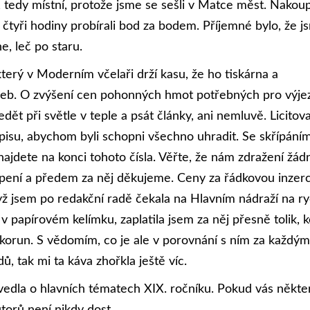
, tedy místní, protože jsme se sešli v Matce měst. Nakoupi
čtyři hodiny probírali bod za bodem. Příjemné bylo, že j
e, leč po staru.
terý v Moderním včelaři drží kasu, že ho tiskárna a
lužeb. O zvýšení cen pohonných hmot potřebných pro výje
ět při světle v teple a psát články, ani nemluvě. Licitova
pisu, abychom byli schopni všechno uhradit. Se skřípání
ajdete na konci tohoto čísla. Věřte, že nám zdražení žád
pení a předem za něj děkujeme. Ceny za řádkovou inzerc
ž jsem po redakční radě čekala na Hlavním nádraží na ry
v papírovém kelímku, zaplatila jsem za něj přesně tolik, k
orun. S vědomím, co je ale v porovnání s ním za každým
 tak mi ta káva zhořkla ještě víc.
e vedla o hlavních tématech XIX. ročníku. Pokud vás někt