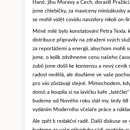
Hané, jihu Moravy a Čech, dorazili Pražáci
jsme chlebíčky, za maxiceny minizákusky a 
se mohli vidět covidu navzdory nikoli on-lin
Méně milé bylo konstatování Petra Texla, k
distribuce připravily na zdražení svých s
za reportážemi a energií, abychom mohli sed
jsme, o kolik zdvihneme cenu našeho časo
zubů jsme došli ke konsensu a nový ceník n
radost nedělá, ale doufáme ve vaše pocho
pro vás zůstávají stejné. Mimochodem, kdy
domů a koupila si na lavičku kafe „latéčko“ 
budeme od Nového roku stát my, tedy 68 k
vydáním Moderního včelaře práce a nákladů,
Ale zpět k redakční radě. Další diskuse s