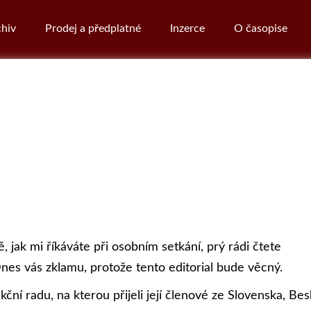
hiv
Prodej a předplatné
Inzerce
O časopise
ě, jak mi říkáváte při osobním setkání, prý rádi čtete
Dnes vás zklamu, protože tento editorial bude věcný.
ční radu, na kterou přijeli její členové ze Slovenska, Bes