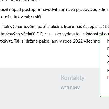
torů není nikdy dost.
ítězil nápad postupně navštívit zajímavá pracoviště, kde s
u nás, tak v zahraničí.
ikoli významovém, patřila akcím, které náš časopis zaštiť
tavkových včelařů CZ, z. s., jako vydavatel, s žádostmi o
kávat. Tak si držme palce, aby v roce 2022 všechno klap
v
Kontakty
P
WEB PSNV
An
Jso
Umo