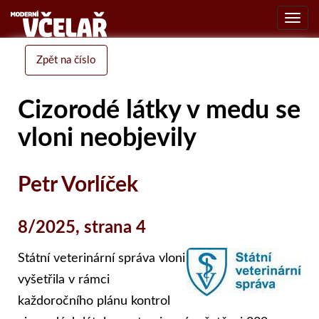
Toggl
navig
Zpět na číslo
Cizorodé látky v medu se
vloni neobjevily
Petr Vorlíček
8/2025, strana 4
Státní veterinární správa vloni
vyšetřila v rámci
každoročního plánu kontrol