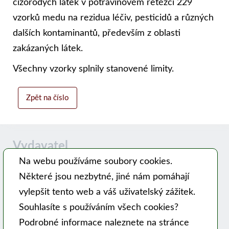
cizorodých látek v potravinovém řetězci 229
vzorků medu na rezidua léčiv, pesticidů a různých
dalších kontaminantů, především z oblasti
zakázaných látek.
Všechny vzorky splnily stanovené limity.
Zpět na číslo
Vydavatel
Na webu používáme soubory cookies.
Některé jsou nezbytné, jiné nám pomáhají
Časopis MODERNÍ VČELAŘ vydává PSNV-CZ:
vylepšit tento web a váš uživatelský zážitek.
Pracovní společnost nástavkových včelařů CZ, z. s.
Souhlasíte s používáním všech cookies?
Hlavní 99, 753 56 Opatovice
Podrobné informace naleznete na stránce