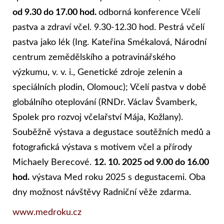
od 9.30 do 17.00 hod.
odborná konference Včelí
pastva a zdraví včel. 9.30-12.30 hod. Pestrá včelí
pastva jako lék (Ing. Kateřina Smékalová, Národní
centrum zemědělskího a potravinářského
výzkumu, v. v. i., Genetické zdroje zelenin a
speciálních plodin, Olomouc); Včelí pastva v době
globálního oteplování (RNDr. Václav Švamberk,
Spolek pro rozvoj včelařství Mája, Kožlany).
Souběžně výstava a degustace soutěžních medů a
fotografická výstava s motivem včel a přírody
Michaely Berecové.
12. 10. 2025 od 9.00 do 16.00
hod.
výstava Med roku 2025 s degustacemi. Oba
dny možnost návštěvy Radniční věže zdarma.
www.medroku.cz