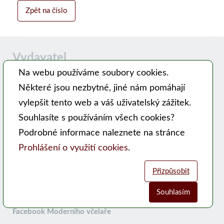
Zpět na číslo
Vydavatel
Na webu používáme soubory cookies.
Některé jsou nezbytné, jiné nám pomáhají
Časopis MODERNÍ VČELAŘ vydává PSNV-CZ:
vylepšit tento web a váš uživatelský zážitek.
Pracovní společnost nástavkových včelařů CZ, z. s.
Souhlasíte s používáním všech cookies?
Hlavní 99, 753 56 Opatovice
Podrobné informace naleznete na stránce
Kontakty
Prohlášení o využití cookies
.
WEB PSNV
Přizpůsobit
Sociální sítě:
Souhlasím
Analytické cookies
Funkční cookies (vždy aktivní)
Facebook Moderního včelaře