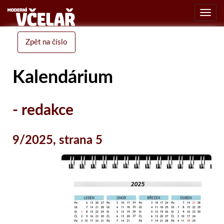
Toggl
navig
Zpět na číslo
Kalendárium
- redakce
9/2025, strana 5