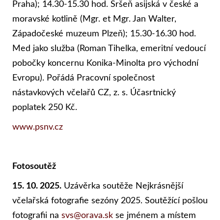
Praha); 14.30-15.30 hod. Sršeň asijská v české a
moravské kotlině (Mgr. et Mgr. Jan Walter,
Západočeské muzeum Plzeň); 15.30-16.30 hod.
Med jako služba (Roman Tihelka, emeritní vedoucí
pobočky koncernu Konika-Minolta pro východní
Evropu). Pořádá Pracovní společnost
nástavkových včelařů CZ, z. s. Účasrtnický
poplatek 250 Kč.
www.psnv.cz
Fotosoutěž
15. 10. 2025.
Uzávěrka soutěže Nejkrásnější
včelařská fotografie sezóny 2025. Soutěžící pošlou
fotografii na
svs@orava.sk
se jménem a místem