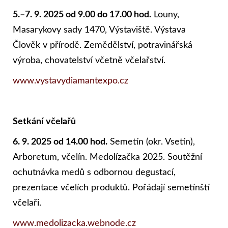
5.–7. 9. 2025 od 9.00 do 17.00 hod.
Louny,
Masarykovy sady 1470, Výstaviště. Výstava
Člověk v přírodě. Zemědělství, potravinářská
výroba, chovatelství včetně včelařství.
www.vystavydiamantexpo.cz
Setkání včelařů
6. 9. 2025 od 14.00 hod.
Semetín (okr. Vsetín),
Arboretum, včelín. Medolízačka 2025. Soutěžní
ochutnávka medů s odbornou degustací,
prezentace včelích produktů. Pořádají semetínští
včelaři.
www.medolizacka.webnode.cz