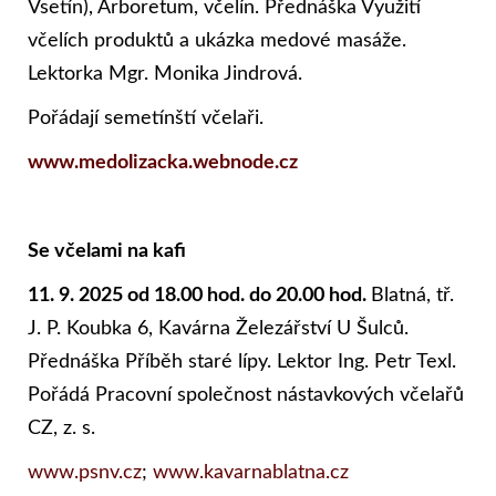
Vsetín), Arboretum, včelín. Přednáška Využití
včelích produktů a ukázka medové masáže.
Lektorka Mgr. Monika Jindrová.
Pořádají semetínští včelaři.
www.medolizacka.webnode.cz
Se včelami na kafi
11. 9. 2025 od 18.00 hod. do 20.00 hod.
Blatná, tř.
J. P. Koubka 6, Kavárna Železářství U Šulců.
Přednáška Příběh staré lípy. Lektor Ing. Petr Texl.
Pořádá Pracovní společnost nástavkových včelařů
CZ, z. s.
www.psnv.cz
;
www.kavarnablatna.cz