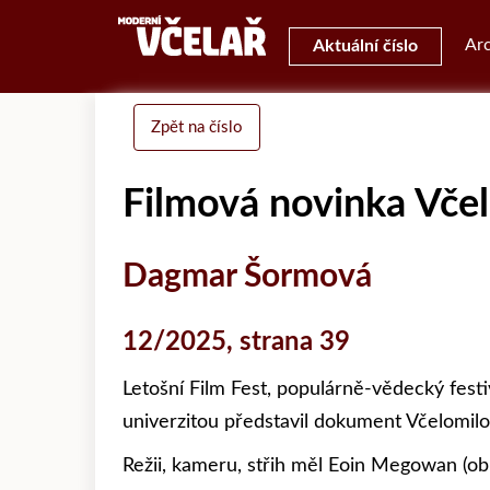
Arc
Aktuální číslo
Zpět na číslo
Filmová novinka Vče
Dagmar Šormová
12/2025, strana 39
Letošní Film Fest, populárně-vědecký fe
univerzitou představil dokument Včelomil
Režii, kameru, střih měl Eoin Megowan (obr