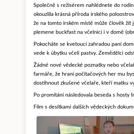
Společně s režisérem nahlédnete do rodinn
okouzlila krásná příroda irského poloostro
že na tomto irském místě může člověk žít j
plemene buckfast na včelnici i v domě (obr.
Pokocháte se kvetoucí zahradou paní domu,
vede k úbytku včelí pastvy. Zemědělci odstr
Žádné nové vědecké poznatky nebo včelařs
farmáře, že hraní počítačových her mu bys
dostihnout zkušené včelaře, kteří matku vy
Po promítání následovala beseda s hosty In
Film s desítkami dalších vědeckých dokum