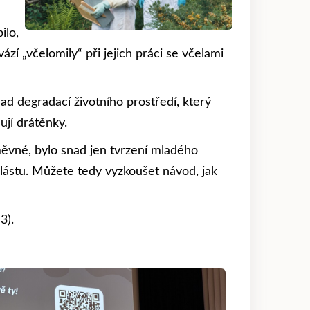
ilo,
zí „včelomily“ při jejich práci se včelami
ad degradací životního prostředí, který
ují drátěnky.
ěvné, bylo snad jen tvrzení mladého
plástu. Můžete tedy vyzkoušet návod, jak
3).