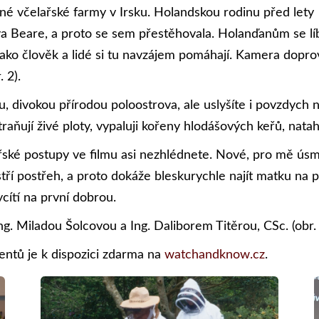
é včelařské farmy v Irsku. Holandskou rodinu před lety
va Beare, a proto se sem přestěhovala. Holanďanům se líb
ako člověk a lidé si tu navzájem pomáhají. Kamera doprová
 2).
 divokou přírodou poloostrova, ale uslyšíte i povzdych n
aňují živé ploty, vypaluji kořeny hlodášových keřů, natah
ké postupy ve filmu asi nezhlédnete. Nové, pro mě úsm
tří postřeh, a proto dokáže bleskurychle najít matku na 
cítí na první dobrou.
g. Miladou Šolcovou a Ing. Daliborem Titěrou, CSc. (obr. 
entů je k dispozici zdarma na
watchandknow.cz
.