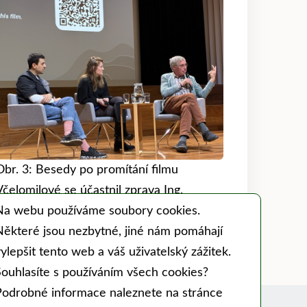
Obr. 3: Besedy po promítání filmu
Včelomilové se účastnil zprava Ing.
Na webu používáme soubory cookies.
Dalibor Titěra, CSc., a Ing. Milada Šolcová.
Některé jsou nezbytné, jiné nám pomáhají
ylepšit tento web a váš uživatelský zážitek.
Souhlasíte s používáním všech cookies?
Podrobné informace naleznete na stránce