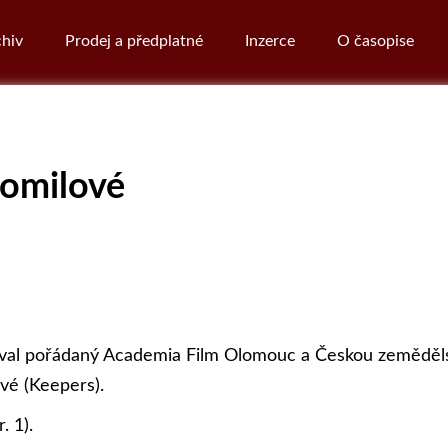
hiv
Prodej a předplatné
Inzerce
O časopise
lomilové
stival pořádaný Academia Film Olomouc a Českou zeměděl
ové (Keepers).
. 1).