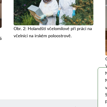
Obr. 2: Holandští včelomilové při práci na
včelnici na irském poloostrově.
á
v