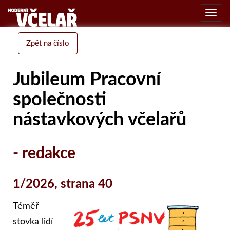
Toggl
navig
Zpět na číslo
Jubileum Pracovní
společnosti
nástavkových včelařů
- redakce
1/2026, strana 40
Téměř
stovka lidí