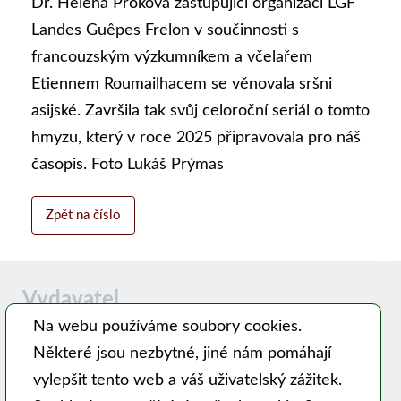
Dr. Helena Proková zastupující organizaci LGF
Landes Guêpes Frelon v součinnosti s
francouzským výzkumníkem a včelařem
Etiennem Roumailhacem se věnovala sršni
asijské. Završila tak svůj celoroční seriál o tomto
hmyzu, který v roce 2025 připravovala pro náš
časopis. Foto Lukáš Prýmas
Zpět na číslo
Vydavatel
Na webu používáme soubory cookies.
Některé jsou nezbytné, jiné nám pomáhají
Časopis MODERNÍ VČELAŘ vydává PSNV-CZ:
vylepšit tento web a váš uživatelský zážitek.
Pracovní společnost nástavkových včelařů CZ, z. s.