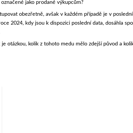
ství označené jako prodané výkupcům?
tupovat obezřetně, avšak v každém případě je v posledn
roce 2024, kdy jsou k dispozici poslední data, dosáhla sp
.
 je otázkou, kolik z tohoto medu mělo zdejší původ a kol