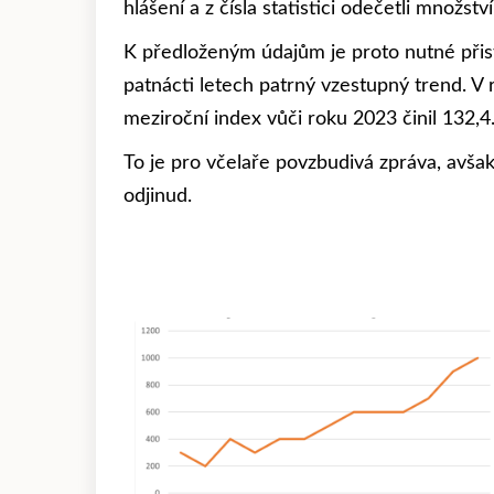
hlášení a z čísla statistici odečetli množ
K předloženým údajům je proto nutné přis
patnácti letech patrný vzestupný trend. V 
meziroční index vůči roku 2023 činil 132,4
To je pro včelaře povzbudivá zpráva, avšak
odjinud.