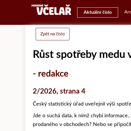
Arc
Aktuální číslo
Zpět na číslo
Růst spotřeby medu v
- redakce
2/2026, strana 4
Český statistický úřad uveřejnil výši spot
Jde o suchá data, k nimž chybí informace,
prodaného v obchodech? Nebo se připočítá