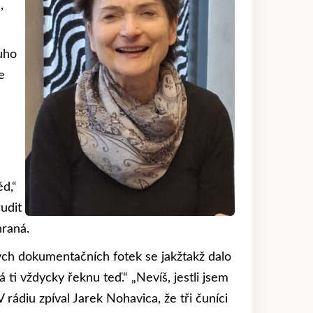
,
uho
e
d,“
udit
hraná.
lých dokumentačních fotek se jakžtakž dalo
 ti vždycky řeknu teď.“ „Nevíš, jestli jsem
 rádiu zpíval Jarek Nohavica, že tři čuníci