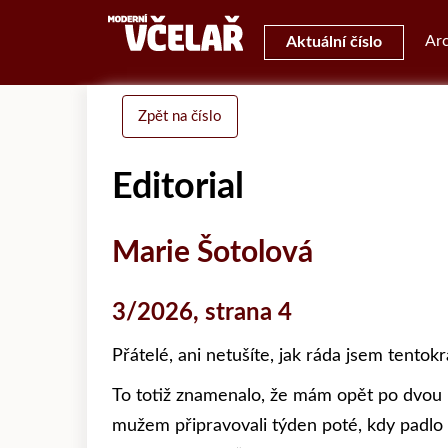
Arc
Aktuální číslo
Zpět na číslo
Editorial
Marie Šotolová
3/2026, strana 4
Přátelé, ani netušíte, jak ráda jsem tento
To totiž znamenalo, že mám opět po dvou 
mužem připravovali týden poté, kdy padlo „