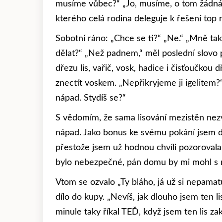
musíme vůbec?“ „Jo, musíme, o tom žádná. 
kterého celá rodina deleguje k řešení top 
Sobotní ráno: „Chce se ti?“ „Ne.“ „Mně tak
dělat?“ „Než padnem,“ měl poslední slovo
dřezu lis, vařič, vosk, hadice i čisťoučkou d
znectít voskem. „Nepřikryjeme ji igelitem?“
nápad. Stydíš se?“
S vědomím, že sama lisování mezistěn nezvl
nápad. Jako bonus ke svému pokání jsem do
přestože jsem už hodnou chvíli pozorovala 
bylo nebezpečné, pán domu by mi mohl s m
Vtom se ozvalo „Ty bláho, já už si nepamat
dílo do kupy. „Nevíš, jak dlouho jsem ten li
minule taky říkal TEĎ, když jsem ten lis zak