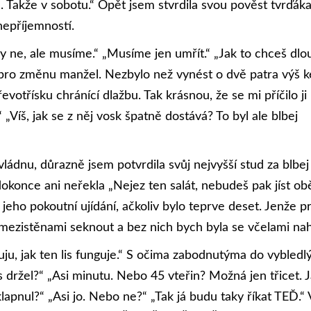
Takže v sobotu.“ Opět jsem stvrdila svou pověst tvrďáka
nepříjemností.
y ne, ale musíme.“ „Musíme jen umřít.“ „Jak to chceš dlo
 pro změnu manžel. Nezbylo než vynést o dvě patra výš k
řevotřísku chránící dlažbu. Tak krásnou, že se mi příčilo ji
 „Víš, jak se z něj vosk špatně dostává? To byl ale blbej
ádnu, důrazně jsem potvrdila svůj nejvyšší stud za blbej
konce ani neřekla „Nejez ten salát, nebudeš pak jíst obě
jeho pokoutní ujídání, ačkoliv bylo teprve deset. Jenže pr
ezistěnami seknout a bez nich bych byla se včelami na
uju, jak ten lis funguje.“ S očima zabodnutýma do vybled
s držel?“ „Asi minutu. Nebo 45 vteřin? Možná jen třicet. Já
lapnul?“ „Asi jo. Nebo ne?“ „Tak já budu taky říkat TEĎ.“ V