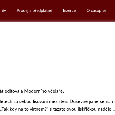
hiv
Prodej a předplatné
Inzerce
O časopise
krát editovala Moderního včelaře.
letech za sebou lisování mezistěn. Duševně jsme se na n
Tak kdy na to vlítnem?“ s tazatelovou jiskřičkou naděje 