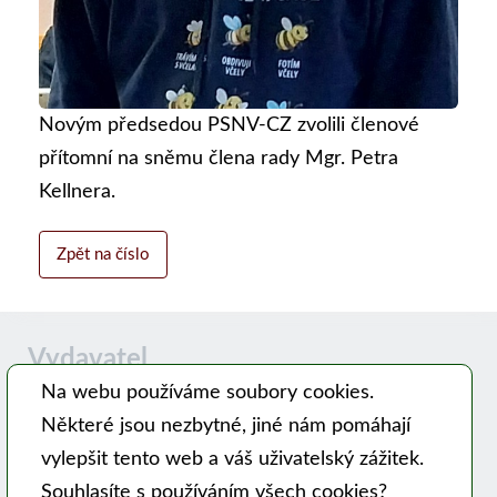
Novým předsedou PSNV-CZ zvolili členové
přítomní na sněmu člena rady Mgr. Petra
Kellnera.
Zpět na číslo
Vydavatel
Na webu používáme soubory cookies.
Některé jsou nezbytné, jiné nám pomáhají
Časopis MODERNÍ VČELAŘ vydává PSNV-CZ:
vylepšit tento web a váš uživatelský zážitek.
Pracovní společnost nástavkových včelařů CZ, z. s.
Souhlasíte s používáním všech cookies?
Hlavní 99, 753 56 Opatovice