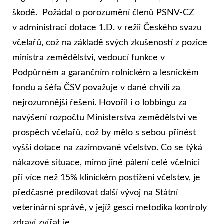
škodě. Požádal o porozumění členů PSNV-CZ
v administraci dotace 1.D. v režii Českého svazu
včelařů, což na základě svých zkušeností z pozice
ministra zemědělství, vedoucí funkce v
Podpůrném a garančním rolnickém a lesnickém
fondu a šéfa ČSV považuje v dané chvíli za
nejrozumnější řešení. Hovořil i o lobbingu za
navýšení rozpočtu Ministerstva zemědělství ve
prospěch včelařů, což by mělo s sebou přinést
vyšší dotace na zazimované včelstvo. Co se týká
nákazové situace, mimo jiné pálení celé včelnici
při více než 15% klinickém postižení včelstev, je
předčasné predikovat další vývoj na Státní
veterinární správě, v jejíž gesci metodika kontroly
zdraví zvířat je.