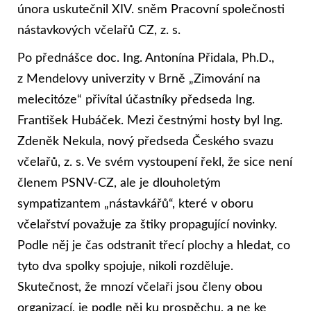
února uskutečnil XIV. sněm Pracovní společnosti
nástavkových včelařů CZ, z. s.
Po přednášce doc. Ing. Antonína Přidala, Ph.D.,
z Mendelovy univerzity v Brně „Zimování na
melecitóze“ přivítal účastníky předseda Ing.
František Hubáček. Mezi čestnými hosty byl Ing.
Zdeněk Nekula, nový předseda Českého svazu
včelařů, z. s. Ve svém vystoupení řekl, že sice není
členem PSNV-CZ, ale je dlouholetým
sympatizantem „nástavkářů“, které v oboru
včelařství považuje za štiky propagující novinky.
Podle něj je čas odstranit třecí plochy a hledat, co
tyto dva spolky spojuje, nikoli rozděluje.
Skutečnost, že mnozí včelaři jsou členy obou
organizací, je podle něj ku prospěchu, a ne ke