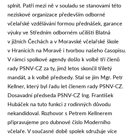
splnit. Patří mezi ně v souladu se stanovami této
neziskové organizace především odborné
včelařské vzdělávání formou přednášek, garance
výuky ve Středním odborném učilišti Blatná
v jižních Čechách a v Moravské včelařské škole
v Hranicích na Moravě i tvorbou našeho časopisu.
V rámci spolkové agendy došlo k volbě tří členů
rady PSNV-CZ za ty, jimž letos skončil tříletý
mandát, a k volbě předsedy. Stal se jím Mgr. Petr
Kellner, který byl řadu let členem rady PSNV-CZ.
Dosavadní předseda PSNV-CZ Ing. František
Hubáček na tuto funkci z rodinných důvodu
nekandidoval. Rozhovor s Petrem Kellnerem
připravujeme pro dubnové číslo Moderního
včelaře. V současné době spolek sdružuje více