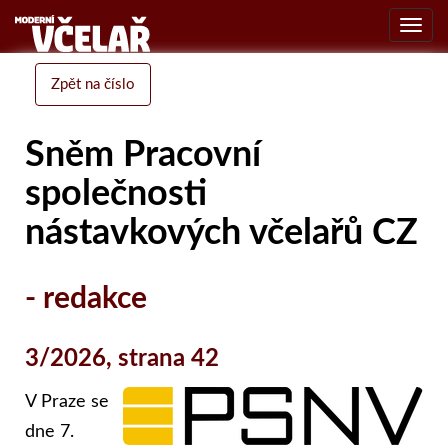
Toggl
navig
Zpět na číslo
Sněm Pracovní
společnosti
nástavkových včelařů CZ
- redakce
3/2026, strana 42
V Praze se
dne 7.