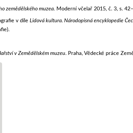
ího zemědělského muzea.
Moderní včelař 2015, č. 3, s. 42
rafie v díle
Lidová kultura. Národopisná encyklopedie Čech
fie).
čelařství v Zemědělském muzeu
. Praha, Vědecké práce Zem