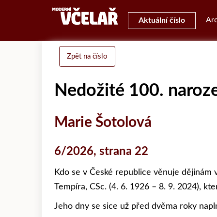
Arc
Aktuální číslo
Zpět na číslo
Nedožité 100. naroz
Marie Šotolová
6/2026, strana 22
Kdo se v České republice věnuje dějinám vč
Tempíra, CSc. (4. 6. 1926 – 8. 9. 2024), kt
Jeho dny se sice už před dvěma roky napl