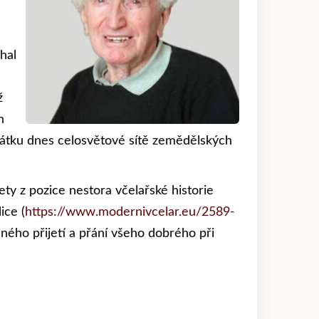
hal
ž
h
očátku dnes celosvětové sítě zemědělských
ety z pozice nestora včelařské historie
ice (
https://www.modernivcelar.eu/2589-
ídného přijetí a přání všeho dobrého při