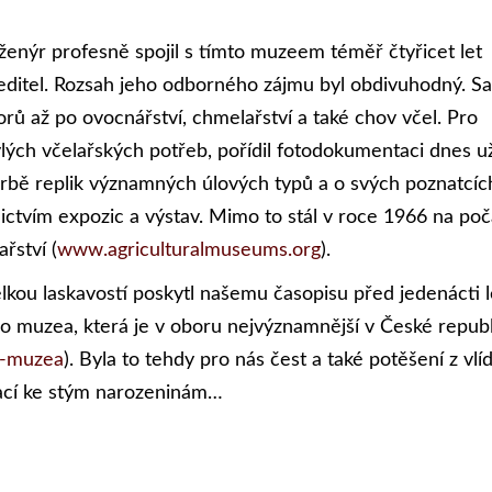
enýr profesně spojil s tímto muzeem téměř čtyřicet let
ředitel. Rozsah jeho odborného zájmu byl obdivuhodný. Sa
orů až po ovocnářství, chmelařství a také chov včel. Pro
ylých včelařských potřeb, pořídil fotodokumentaci dnes u
vorbě replik významných úlových typů a o svých poznatcíc
nictvím expozic a výstav. Mimo to stál v roce 1966 na p
řství (
www.agriculturalmuseums.org
).
elkou laskavostí poskytl našemu časopisu před jedenácti l
 muzea, která je v oboru nejvýznamnější v České republ
o-muzea
). Byla to tehdy pro nás čest a také potěšení z vl
ulací ke stým narozeninám…