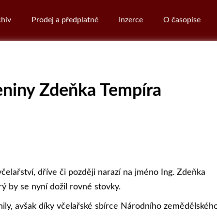
hiv
Prodej a předplatné
Inzerce
O časopise
eniny Zdeňka Tempíra
elařství, dříve či později narazí na jméno Ing. Zdeňka
erý by se nyní dožil rovné stovky.
nily, avšak díky včelařské sbírce Národního zemědělskéh