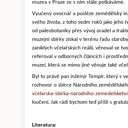
muzea v Praze se s ním stále potkáváme.
Vyučený ovocnář a posléze zemědělský inž
svého života, z toho sedm roků jako jeho 
od paleobotaniky přes vývoj oradel a trakt
muzejní sbírky získal v terénu řadu starob
zaniklých včelařských reálií, věnoval se t
referoval v odborných článcích i prostřed
muzeí, která se mimo jiné věnuje také včela
Byl to právě pan inženýr Tempír, který s v
rozhovor o sbírce Národního zemědělského
vcelarska-sbirka-narodniho-zemedelskeh
loučení. Jak rádi bychom teď přišli s grat
Literatura: