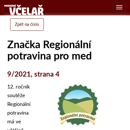
Toggl
navig
Zpět na číslo
Značka Regionální
potravina pro med
9/2021, strana 4
12. ročník
soutěže
Regionální
potravina
má ve