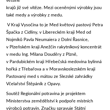
většině
krajů již své vítěze. Mezi oceněnými výrobky jsou
také medy a výrobky z medu.
V Kraji Vysočina to je Med květový pastový Petra
Špačka z Cidliny, v Libereckém kraji Med od
Nojmíků Pavla Neumaiera z Dolní Řasnice,
v Plzeňském kraji Anežčin rakytníkový koncentrát
v medu Ing. Milana Douděry z Plzně,
v Pardubickém kraji Hřebečská medovina bylinná
hořká z Třebařova a v Moravskoslezském kraji
Pastovaný med s mátou ze Slezské zahrádky
Včelařství Štěpáník z Opavy.
Soutěž Regionální potravina je projektem
Ministerstva zemědělství k podpoře místních
výrobců potravin. Značku spravuje Státní