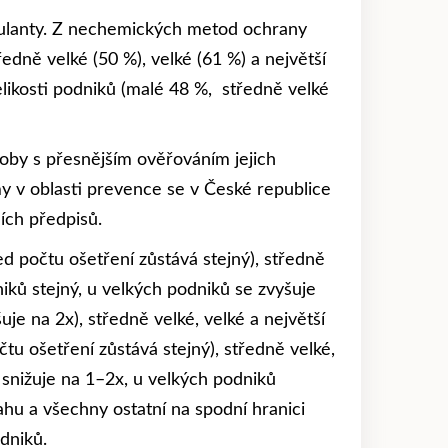
imulanty. Z nechemických metod ochrany
edně velké (50 %), velké (61 %) a největší
elikosti podniků (malé 48 %, středně velké
oby s přesnějším ověřováním jejich
my v oblasti prevence se v České republice
ích předpisů.
ed počtu ošetření zůstává stejný), středně
niků stejný, u velkých podniků se zvyšuje
je na 2x), středně velké, velké a největší
tu ošetření zůstává stejný), středně velké,
 snižuje na 1–2x, u velkých podniků
ahu a všechny ostatní na spodní hranici
dniků.