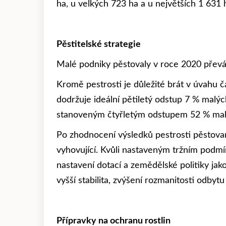
ha, u velkých 723 ha a u největších 1 631 
Pěstitelské strategie
Malé podniky pěstovaly v roce 2020 převážně
Kromě pestrosti je důležité brát v úvahu 
dodržuje ideální pětiletý odstup 7 % malýc
stanoveným čtyřletým odstupem 52 % malýc
Po zhodnocení výsledků pestrosti pěstova
vyhovující. Kvůli nastaveným tržním podm
nastavení dotací a zemědělské politiky jak
vyšší stabilita, zvýšení rozmanitosti odbyt
Přípravky na ochranu rostlin