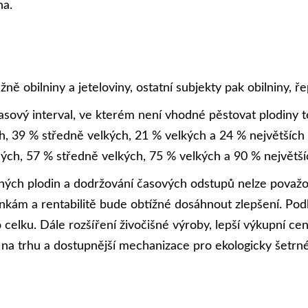
ha.
 obilniny a jeteloviny, ostatní subjekty pak obilniny, řep
časový interval, ve kterém není vhodné pěstovat plodin
h, 39 % středně velkých, 21 % velkých a 24 % největších 
h, 57 % středně velkých, 75 % velkých a 90 % největší
ných plodin a dodržování časových odstupů nelze považov
ínkám a rentabilitě bude obtížné dosáhnout zlepšení. P
o celku. Dále rozšíření živočišné výroby, lepší výkupní c
u na trhu a dostupnější mechanizace pro ekologicky šetrné