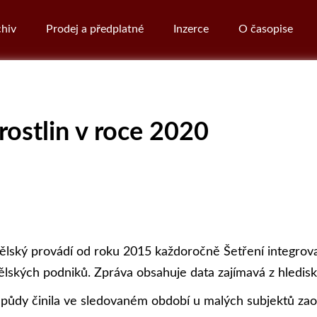
hiv
Prodej a předplatné
Inzerce
O časopise
rostlin v roce 2020
ělský provádí od roku 2015 každoročně Šetření integrov
kých podniků. Zpráva obsahuje data zajímavá z hlediska
dy činila ve sledovaném období u malých subjektů zaok