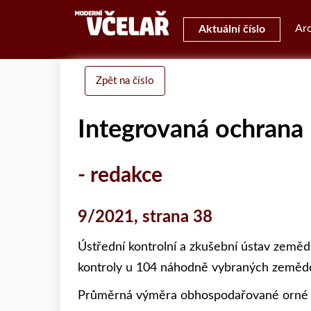
Arc
Aktuální číslo
Zpět na číslo
Integrovaná ochrana 
- redakce
9/2021, strana 38
Ústřední kontrolní a zkušební ústav zeměd
kontroly u 104 náhodně vybraných zeměděls
Průměrná výměra obhospodařované orné pů