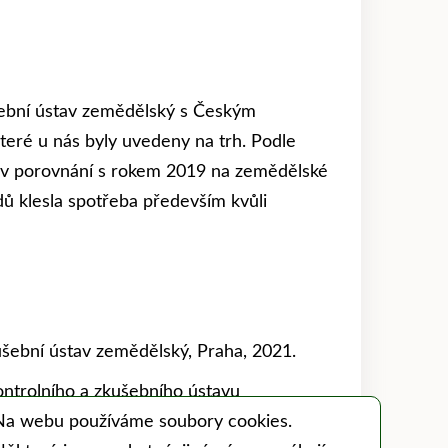
šební ústav zemědělský s Českým
teré u nás byly uvedeny na trh. Podle
n v porovnání s rokem 2019 na zemědělské
dů klesla spotřeba především kvůli
kušební ústav zemědělský, Praha, 2021.
ontrolního a zkušebního ústavu
Na webu používáme soubory cookies.