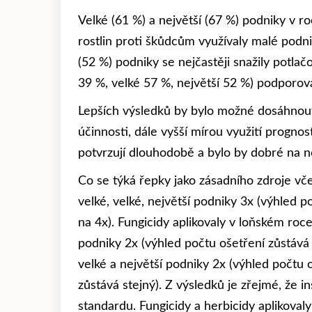
Velké (61 %) a největší (67 %) podniky v 
rostlin proti škůdcům využívaly malé podni
(52 %) podniky se nejčastěji snažily potl
39 %, velké 57 %, největší 52 %) podporov
Lepších výsledků by bylo možné dosáhnout 
účinnosti, dále vyšší mírou využití progno
potvrzují dlouhodobě a bylo by dobré na 
Co se týká řepky jako zásadního zdroje včel
velké, velké, největší podniky 3x (výhled 
na 4x). Fungicidy aplikovaly v loňském roc
podniky 2x (výhled počtu ošetření zůstává 
velké a největší podniky 2x (výhled počtu 
zůstává stejný). Z výsledků je zřejmé, že 
standardu. Fungicidy a herbicidy aplikoval