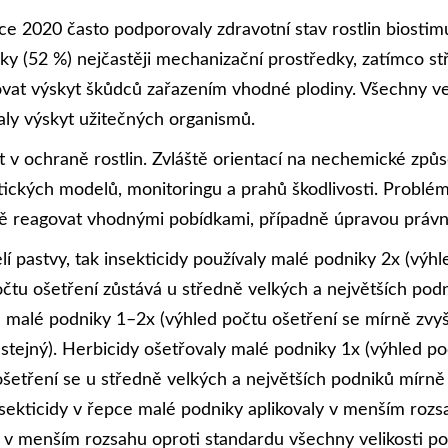
roce 2020 často podporovaly zdravotní stav rostlin biost
ky (52 %) nejčastěji mechanizační prostředky, zatímco stř
ačovat výskyt škůdců zařazením vhodné plodiny. Všechny v
aly výskyt užitečných organismů.
v ochraně rostlin. Zvláště orientací na nechemické způs
stických modelů, monitoringu a prahů škodlivosti. Problé
ně reagovat vhodnými pobídkami, případně úpravou právn
í pastvy, tak insekticidy používaly malé podniky 2x (výhl
počtu ošetření zůstává u středně velkých a největších pod
e malé podniky 1–2x (výhled počtu ošetření se mírně zvyšu
stejný). Herbicidy ošetřovaly malé podniky 1x (výhled poč
ošetření se u středně velkých a největších podniků mírně
insekticidy v řepce malé podniky aplikovaly v menším rozs
y v menším rozsahu oproti standardu všechny velikosti po