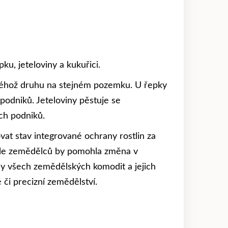
ku, jeteloviny a kukuřici.
y téhož druhu na stejném pozemku. U řepky
podniků. Jeteloviny pěstuje se
ch podniků.
at stav integrované ochrany rostlin za
odle zemědělců by pomohla změna v
eny všech zemědělských komodit a jejich
 či precizní zemědělství.