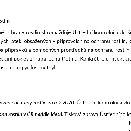
stlin
 ochrany rostlin shromažďuje Ústřední kontrolní a zku
ch látek, obsažených v přípravcích na ochranu rostlin, k
řeba přípravků a pomocných prostředků na ochranu rostli
t činí pokles zhruba jednu třetinu. Konkrétně u insektici
os a chlorpyrifos-methyl.
rované ochrany rostlin za rok 2020
. Ústřední kontrolní a z
nu rostlin v ČR nadále klesá
.
Tisková zpráva Ústředního k