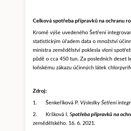
Celková spotřeba
přípravků na ochranu ro
Kromě výše uvedeného Šetření integrované
statistickým úřadem data o množství účinný
ministra zemědělství poklesla vloni spot
půdě o cca 450 tun. Za posledních deset le
loňskému zákazu účinných látek chlorpyrif
Zdroj:
1. Šenkeříková P.
Výsledky Šetření integ
2. Kršková I.
S
potřeba přípravků na ochra
zemědělského. 16. 6. 2021.