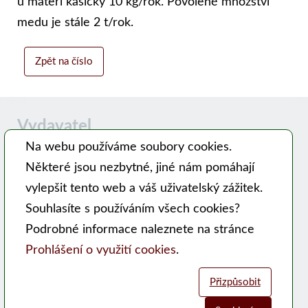
u mateří kašičky 10 kg/rok. Povolené množství
medu je stále 2 t/rok.
Zpět na číslo
Vydavatel
Na webu používáme soubory cookies.
Některé jsou nezbytné, jiné nám pomáhají
Časopis MODERNÍ VČELAŘ vydává PSNV-CZ:
vylepšit tento web a váš uživatelský zážitek.
Pracovní společnost nástavkových včelařů CZ, z. s.
Souhlasíte s používáním všech cookies?
Hlavní 99, 753 56 Opatovice
Podrobné informace naleznete na stránce
Kontakty
Prohlášení o využití cookies
.
WEB PSNV
Přizpůsobit