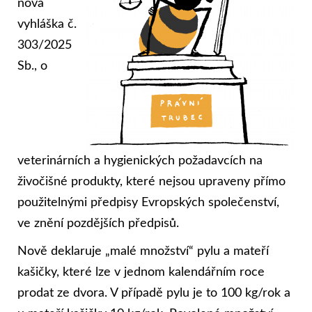
nová
vyhláška č.
303/2025
Sb., o
veterinárních a hygienických požadavcích na
živočišné produkty, které nejsou upraveny přímo
použitelnými předpisy Evropských společenství,
ve znění pozdějších předpisů.
Nově deklaruje „malé množství“ pylu a mateří
kašičky, které lze v jednom kalendářním roce
prodat ze dvora. V případě pylu je to 100 kg/rok a