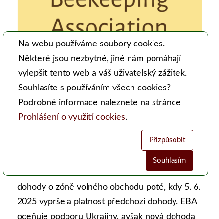
Na webu používáme soubory cookies.
Některé jsou nezbytné, jiné nám pomáhají
vylepšit tento web a váš uživatelský zážitek.
- redakce
Souhlasíte s používáním všech cookies?
Podrobné informace naleznete na stránce
2025/10/30
Prohlášení o využití cookies
.
Evropská včelařská asociace (EBA) vyjadřuje
Přizpůsobit
obavy z možnosti zvýšení bezcelní kvóty pro
dovoz medu z Ukrajiny do Evropské unie z 6
Souhlasím
000 na 35 000 tun, plynoucí z přezkumu
Analytické cookies
Funkční cookies (vždy aktivní)
dohody o zóně volného obchodu poté, kdy 5. 6.
Jsou vyžadovány pro správnou funkčnost webu. Bez těchto cookies
Umožňují nám sbírat data o návštěvnosti webových stránek za účelem
2025 vypršela platnost předchozí dohody. EBA
nemusí web fungovat správně. Ve výchozím nastavení jsou povoleny a
zlepšení poskytovaných služeb. Neslouží k marketingových účelům.
oceňuje podporu Ukrajiny, avšak nová dohoda