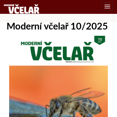
Toggl
navig
Moderní včelař 10/2025