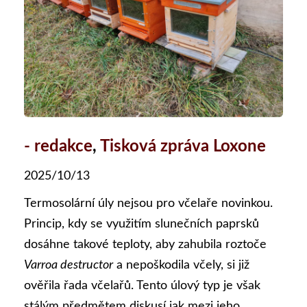
- redakce
,
Tisková zpráva Loxone
2025/10/13
Termosolární úly nejsou pro včelaře novinkou.
Princip, kdy se využitím slunečních paprsků
dosáhne takové teploty, aby zahubila roztoče
Varroa destructor
a nepoškodila včely, si již
ověřila řada včelařů. Tento úlový typ je však
stálým předmětem diskusí jak mezi jeho