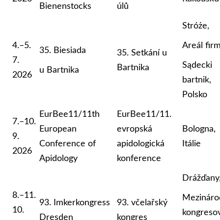
Bienenstocks
úlů
Stróże,
4.–5.
Areál fir
35. Biesiada
35. Setkání u
7.
Sądecki
Bartnika
u Bartnika
2026
bartnik,
Polsko
EurBee11/11th
EurBee11/11.
7.–10.
European
evropská
Bologna,
9.
Conference of
apidologická
Itálie
2026
Apidology
konference
Drážďany
8.–11.
Mezináro
93. Imkerkongress
93. včelařský
10.
kongreso
Dresden
kongres