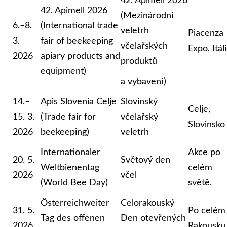
42. Apimell 2026
42. Apimell 2026
(Mezinárodní
6.–8.
(International trade
veletrh
Piacenza
3.
fair of beekeeping
včelařských
Expo, Itál
2026
apiary products and
produktů
equipment)
a vybavení)
14.–
Apis Slovenia Celje
Slovinský
Celje,
15. 3.
(Trade fair for
včelařský
Slovinsko
2026
beekeeping)
veletrh
Internationaler
Akce po
20. 5.
Světový den
Weltbienentag
celém
2026
včel
(World Bee Day)
světě.
Österreichweiter
Celorakouský
31. 5.
Po celém
Tag des offenen
Den otevřených
2026
Rakousku