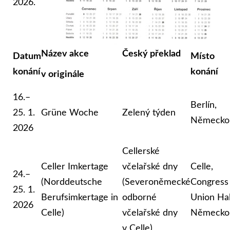
2026.
Název akce
Český překlad
Datum
Místo
konání
konání
v originále
16.–
Berlín,
25. 1.
Grüne Woche
Zelený týden
Německo
2026
Cellerské
Celler Imkertage
včelařské dny
Celle,
24.–
(Norddeutsche
(Severoněmecké
Congress
25. 1.
Berufsimkertage in
odborné
Union Hal
2026
Celle)
včelařské dny
Německo
v Celle)