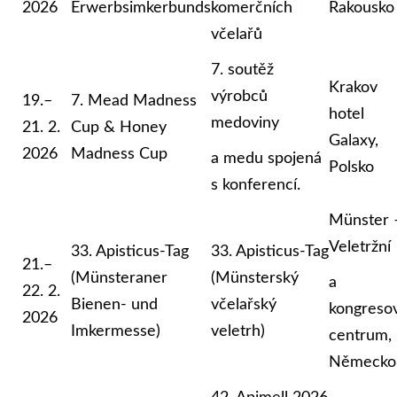
2026
Erwerbsimkerbunds
komerčních
Rakousko
včelařů
7. soutěž
Krakov
výrobců
19.–
7. Mead Madness
hotel
medoviny
21. 2.
Cup & Honey
Galaxy,
2026
Madness Cup
a medu spojená
Polsko
s konferencí.
Münster 
Veletržní
33. Apisticus-Tag
33. Apisticus-Tag
21.–
(Münsteraner
(Münsterský
a
22. 2.
Bienen- und
včelařský
kongreso
2026
Imkermesse)
veletrh)
centrum,
Německo