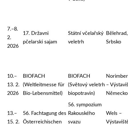
7.–8.
17. Državni
Státní včelařský
Bělehrad,
2.
pčelarski sajam
veletrh
Srbsko
2026
10.–
BIOFACH
BIOFACH
Norimber
13. 2.
(Weltleitmesse für
(Světový veletrh
– Výstaviš
2026
Bio-Lebensmittel)
biopotravin)
Německo
56. sympozium
13.–
56. Fachtagung des
Rakouského
Wels –
15. 2.
Österreichischen
svazu
Výstavišt