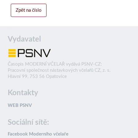
Zpět na číslo
Vydavatel
Časopis MODERNÍ VČELAŘ vydává PSNV-CZ:
Pracovní společnost nástavkových včelařů CZ, z. s.
Hlavní 99, 753 56 Opatovice
Kontakty
WEB PSNV
Sociální sítě:
Facebook Moderního včelaře