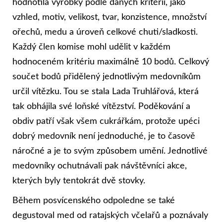
hodnotila výrobky podle daných kritérií, jako
vzhled, motiv, velikost, tvar, konzistence, množství
ořechů, medu a úroveň celkové chuti/sladkosti.
Každý člen komise mohl udělit v každém
hodnoceném kritériu maximálně 10 bodů. Celkový
součet bodů přidělený jednotlivým medovníkům
určil vítězku. Tou se stala Lada Truhlářová, která
tak obhájila své loňské vítězství. Poděkování a
obdiv patří však všem cukrářkám, protože upéci
dobrý medovník není jednoduché, je to časově
náročné a je to svým způsobem umění. Jednotlivé
medovníky ochutnávali pak návštěvníci akce,
kterých byly tentokrát dvě stovky.
Během posvícenského odpoledne se také
degustoval med od ratajských včelařů a poznávaly