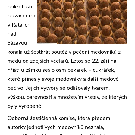
příležitosti
posvícení se
v Ratajích
nad
Sázavou
konala už šestkrát soutěž v pečení medovníků z
medu od zdejších včelařů. Letos se 22. září na
hřišti u zámku sešlo osm pekařek – cukrářek,
které přinesly svoje medovníky a další medové
pečivo. Jejich výtvory se odlišovaly tvarem,
výškou, barevností a množstvím vrstev, ze kterých
byly vyrobené.
Odborná šestičlenná komise, která předem
autorky jednotlivých medovníků neznala,