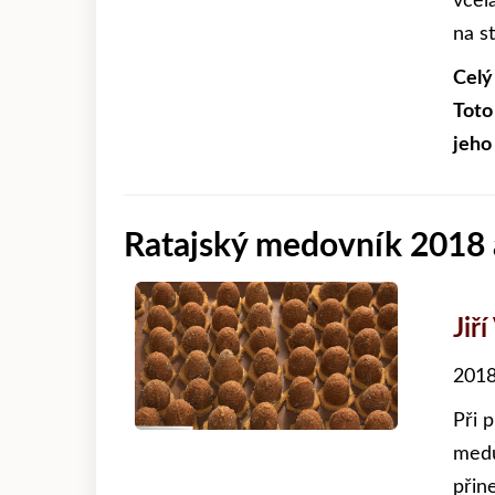
včel
na s
Celý
Toto
jeho
Ratajský medovník 2018 
Jiří
2018
Při 
medu
přin