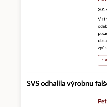
2017
V rá
odeb
poče
obsa
způs
čís
SVS odhalila výrobnu fa
Pet