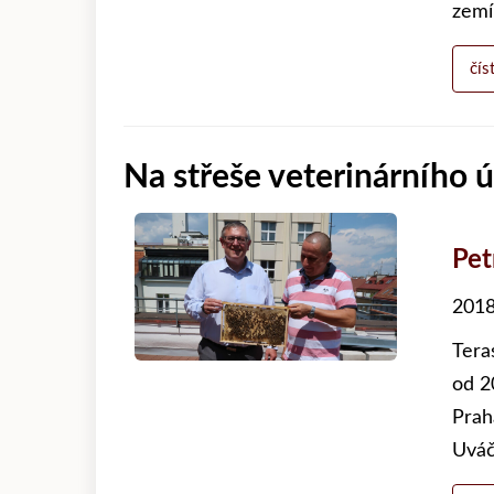
zemí
čís
Na střeše veterinárního ú
Pet
2018
Tera
od 2
Prah
Uváč