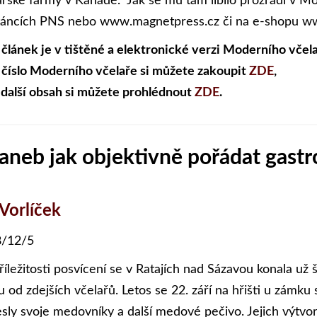
ařské farmy v Kanadě." Jak se mu tam líbilo prozradí v Mo
táncích PNS nebo www.magnetpress.cz či na e-shopu ww
 článek je v tištěné a elektronické verzi Moderního včela
 číslo Moderního včelaře si můžete zakoupit
ZDE
,
 další obsah si můžete prohlédnout
ZDE
.
aneb jak objektivně pořádat gast
 Vorlíček
/12/5
příležitosti posvícení se v Ratajích nad Sázavou konala už
 od zdejších včelařů. Letos se 22. září na hřišti u zámku
esly svoje medovníky a další medové pečivo. Jejich výtvor