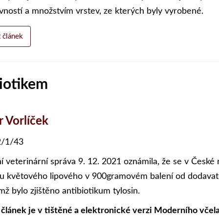
vností a množstvím vrstev, ze kterých byly vyrobené.
t článek
biotikem
r Vorlíček
/1/43
ní veterinární správa 9. 12. 2021 oznámila, že se v České 
 květového lipového v 900gramovém balení od dodavatele
mž bylo zjištěno antibiotikum tylosin.
 článek je v tištěné a elektronické verzi Moderního včela