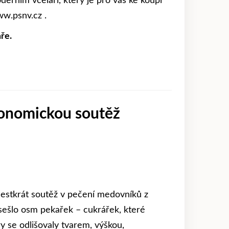
derním včelaři, který je pro vás ke koupi
w.psnv.cz .
ře.
ronomickou soutěž
 šestkrát soutěž v pečení medovníků z
 sešlo osm pekařek – cukrářek, které
y se odlišovaly tvarem, výškou,