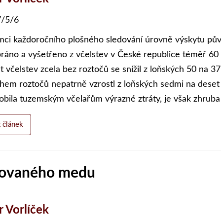
/5/6
mci každoročního plošného sledování úrovně výskytu pů
ráno a vyšetřeno z včelstev v České republice téměř 60 
t včelstev zcela bez roztočů se snížil z loňských 50 na 
hem roztočů nepatrně vzrostl z loňských sedmi na deset 
obila tuzemským včelařům výrazné ztráty, je však zhruba 
t článek
lšovaného medu
r Vorlíček