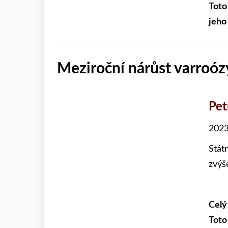
Toto
jeho
Meziroční nárůst varroóz
Pet
2023
Stát
zvýš
Celý
Toto