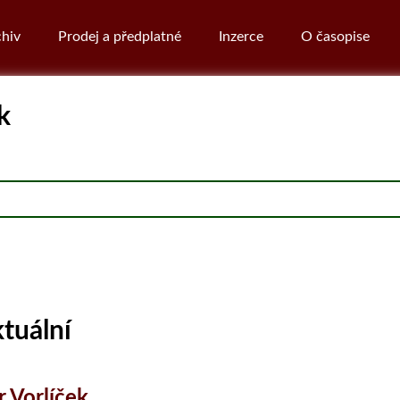
hiv
Prodej a předplatné
Inzerce
O časopise
k
ktuální
r Vorlíček