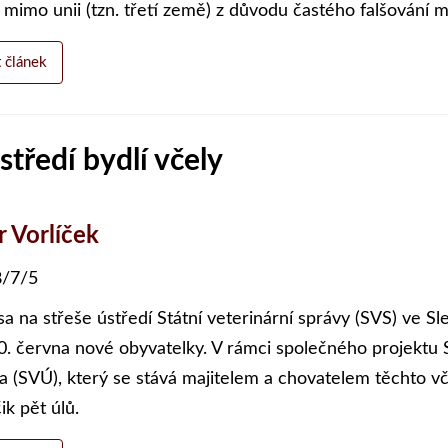
 mimo unii (tzn. třetí země) z důvodu častého falšování 
t článek
středí bydlí včely
r Vorlíček
/7/5
sa na střeše ústředí Státní veterinární správy (SVS) ve S
0. června nové obyvatelky. V rámci společného projektu 
a (SVÚ), který se stává majitelem a chovatelem těchto vče
ik pět úlů.