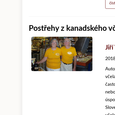
čís
Postřehy z kanadského vč
Jiří
2018
Auto
včel
čast
nebo
úspo
Slov