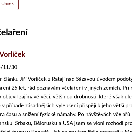
t článek
elaření
 Vorlíček
/11/30
r článku Jiří Vorlíček z Ratají nad Sázavou úvodem podotý
aření 25 let, rád poznávám včelaření v jiných zemích. Při 
o objevil zajímavé věci, většinou drobnosti, které však 
 v případě zásadnějších vylepšení přispějí k jeho větší 
ra času a snížení fyzické námahy. Po návštěvách včelař
ensku, Srbsku, Bělorusku a USA jsem se vloni rozhodl pr