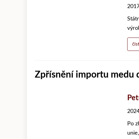
2017
Státn
výro
čís
Zpřísnění importu medu 
Pet
2024
Po z
unie