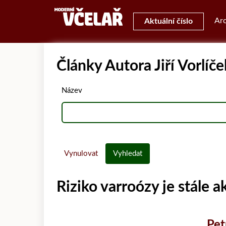
Arc
Aktuální číslo
Články Autora Jiří Vorlíče
Název
Vynulovat
Vyhledat
Riziko varroózy je stále a
Pet