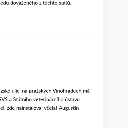
medu dováženého z těchto států.
lezské ulici na pražských Vinohradech má
SVS a Státního veterinárního ústavu
l, zde nainstaloval včelař Augustin