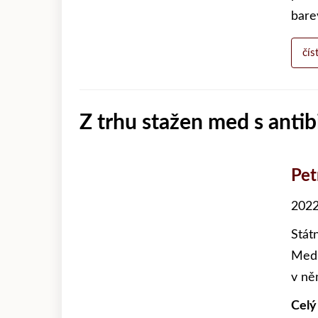
bare
čís
Z trhu stažen med s anti
Pet
2022
Stát
Medu
v ně
Celý