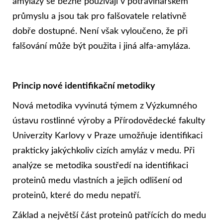
amylázy se běžně používají v potravinářském
průmyslu a jsou tak pro falšovatele relativně
dobře dostupné. Není však vyloučeno, že při
falšování může být použita i jiná alfa-amyláza.
Princip nové identifikační metodiky
Nová metodika vyvinutá týmem z Výzkumného
ústavu rostlinné výroby a Přírodovědecké fakulty
Univerzity Karlovy v Praze umožňuje identifikaci
prakticky jakýchkoliv cizích amyláz v medu. Při
analýze se metodika soustředí na identifikaci
proteinů medu vlastních a jejich odlišení od
proteinů, které do medu nepatří.
Základ a největší část proteinů patřících do medu