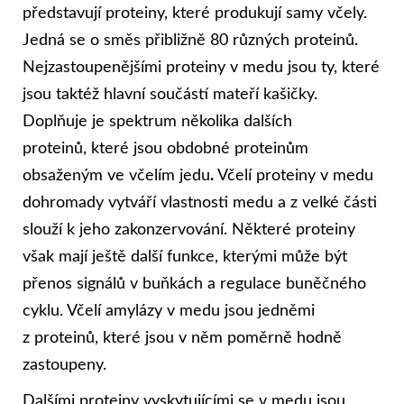
představují proteiny, které produkují samy včely.
Jedná se o směs přibližně 80 různých proteinů.
Nejzastoupenějšími proteiny v medu jsou ty, které
jsou taktéž hlavní součástí mateří kašičky.
Doplňuje je spektrum několika dalších
proteinů, které jsou obdobné proteinům
obsaženým ve včelím jedu
.
Včelí proteiny v medu
dohromady vytváří vlastnosti medu a z velké části
slouží k jeho zakonzervování. Některé proteiny
však mají ještě další funkce, kterými může být
přenos signálů v buňkách a regulace buněčného
cyklu. Včelí amylázy v medu jsou jedněmi
z proteinů, které jsou v něm poměrně hodně
zastoupeny.
Dalšími proteiny vyskytujícími se v medu jsou