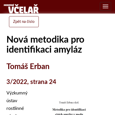
Toggl
navig
Zpět na číslo
Nová metodika pro
identifikaci amyláz
Tomáš Erban
3/2022, strana 24
Výzkumný
ústav
rostlinné