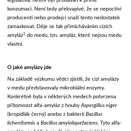
legislativa, nesmí být prodáván k přímé
konzumaci. Není tedy překvapivé, že se nepoctiví
producenti nebo prodejci snaží tento nedostatek
zamaskovat. Děje se tak přimícháváním cizích
1
amyláz
do medu, tzn. amyláz, které nejsou medu
vlastní.
O jaké amylázy jde
Na základě výzkumu vědci zjistili, že cizí amylázy
v medu představovaly mikrobiální enzymy.
Konkrétně byla v některých medech potvrzena
přítomnost alfa-amyláz z houby
Aspergillus niger
(kropidlák černý) anebo z bakterií
Bacillus
licheniformis
a
Bacillus amyloliquefaciens.
Tyto alfa-