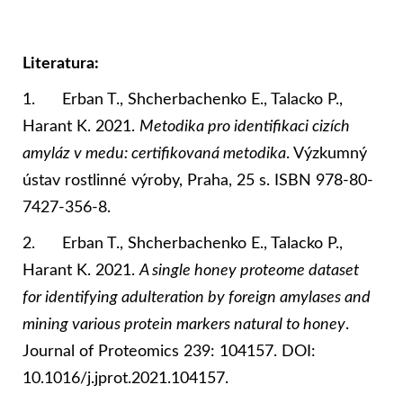
Literatura:
1. Erban T., Shcherbachenko E., Talacko P.,
Harant K. 2021.
Metodika pro identifikaci cizích
amyláz v medu: certifikovaná metodika
. Výzkumný
ústav rostlinné výroby, Praha, 25 s. ISBN 978-80-
7427-356-8.
2. Erban T., Shcherbachenko E., Talacko P.,
Harant K. 2021.
A single honey proteome dataset
for identifying adulteration by foreign amylases and
mining various protein markers natural to honey
.
Journal of Proteomics 239: 104157. DOI:
10.1016/j.jprot.2021.104157.