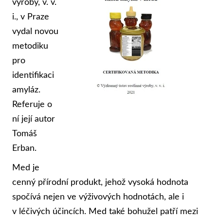
výroby, v. v.
i., v Praze
vydal novou
metodiku
pro
identifikaci
amyláz.
Referuje o
ní její autor
Tomáš
Erban.
Med je
cenný přírodní produkt, jehož vysoká hodnota
spočívá nejen ve výživových hodnotách, ale i
v léčivých účincích. Med také bohužel patří mezi