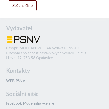
Zpět na číslo
Vydavatel
Časopis MODERNÍ VČELAŘ vydává PSNV-CZ:
Pracovní společnost nástavkových včelařů CZ, z. s.
Hlavní 99, 753 56 Opatovice
Kontakty
WEB PSNV
Sociální sítě:
Facebook Moderního včelaře