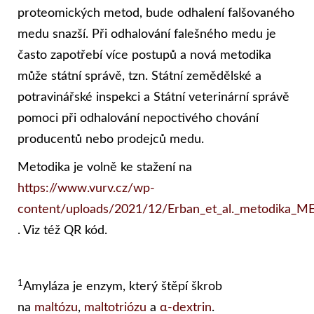
proteomických metod, bude odhalení falšovaného
medu snazší. Při odhalování falešného medu je
často zapotřebí více postupů a nová metodika
může státní správě, tzn. Státní zemědělské a
potravinářské inspekci a Státní veterinární správě
pomoci při odhalování nepoctivého chování
producentů nebo prodejců medu.
Metodika je volně ke stažení na
https://www.vurv.cz/wp-
content/uploads/2021/12/Erban_et_al._metodika_ME
. Viz též QR kód.
1
Amyláza je enzym, který štěpí škrob
na
maltózu
,
maltotriózu
a
α-dextrin
.