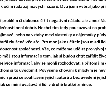
la k očím řada zajímavých názorů. Dva jsem vybral jako pří
 problém či dokonce šířit negativní náladu, ale z meziřá
lečnosti není dobré. Nechci tím tedy poukazovat na prob
jímavé, nebo na vztahy mezi vlastníky a nájemníky půdy,
tarší zkušené včelaře. Pro mne jako učitele jsou mladí li
doucnost společnosti. Vše, co můžeme udělat pro vývoj 
 mě jistou informací o tom, jak si budou chtít zařídit ži
ejvíce informací, aby se mohli rozhodovat, a přitom jim
bychom si to uvědomit. Povýšené chování k mladým je ne
ích prací se souhlasem jejich autorů a bez uvedení jejic
 jak se mění uvažování lidí v druhé krátké zmínce.