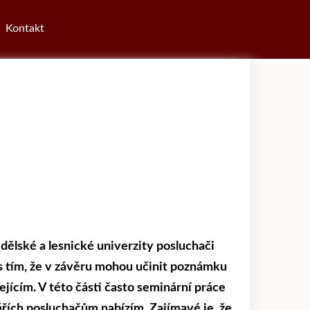
Kontakt
lské a lesnické univerzity posluchači
s tím, že v závěru mohou učinit poznámku
ícím. V této části často seminární práce
ářích posluchačům nabízím. Zajímavé je, že