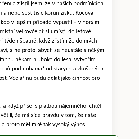
ení a zjistil jsem, že v našich podmínkách
i a nebo šest tisíc korun zisku. Kočoval
někdo v lepším případě vypustil – v horším
ístní velkovčelař si umístil do letové
i týden špatně, když zjistím že do mých
baví, a ne proto, abych se neustále s někým
 stáhnu někam hluboko do lesa, vytvořím
„klacků pod nohama“ od starých a zkušených
ost. Včelařinu budu dělat jako činnost pro
 a když přišel s platbou nájemného, chtěl
větlil, že má sice pravdu v tom, že naše
, a proto měl také tak vysoký výnos