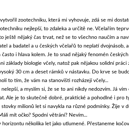
 vytvořil zootechniku, která mi vyhovuje, zdá se mi dosta
otechniku nejlepší, to zdaleka a určitě ne. Včelařím teprv
 ještě nějaký čas trvat, než se to všechno naučím a naví
atel a badatel a u českých včelařů to neplatí dvojnásob, 
a často i hlava kolem. Je to snad nějaký fenomén českých 
i základy biologie včely, natož pak nějakou solidní prác
vysoký 30 cm a deset rámků v nástavku. Do krve se budou
lí to tím, že vám na stanovišti rozházejí včely...
 nelepší, a myslím si, že se to ani nikdy nedozvím. Já vím
t. Ale je to skutečně dobré, praktické a pohodlné i pro t
 stovky milionů let si navykla na různé podmínky. Žije v
áli mít očko? Spodní větrání? Nevím...
v horizontu několika let jako utlumené. Přestaneme kočov