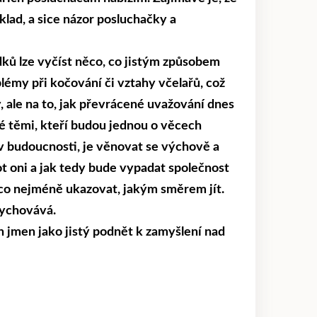
klad, a sice názor posluchačky a
dků lze vyčíst něco, co jistým způsobem
lémy při kočování či vztahy včelařů, což
 ale na to, jak převrácené uvažování dnes
dé těmi, kteří budou jednou o věcech
v budoucnosti, je věnovat se výchově a
vot oni a jak tedy bude vypadat společnost
 co nejméně ukazovat, jakým směrem jít.
vychovává.
h jmen jako jistý podnět k zamyšlení nad