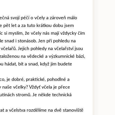
tečná svojí péčí o včely a zároveň málo
e pět let a za tuto krátkou dobu jsem
c si myslím, že včely nás mají vždycky čím
ale snad i stonásob. Jen při pohledu na
včelařů. Jejich pohledy na včelařství jsou
i založenou na vědecké a výzkumnické bázi,
 hádat, bít a snad, když jim budete
 co, je dobré, praktické, pohodlné a
y naše včelky? Vždyť včela je přece
 dutinách stromů. Je někde technická
at a včelstva rozdělíme na dvě stanoviště