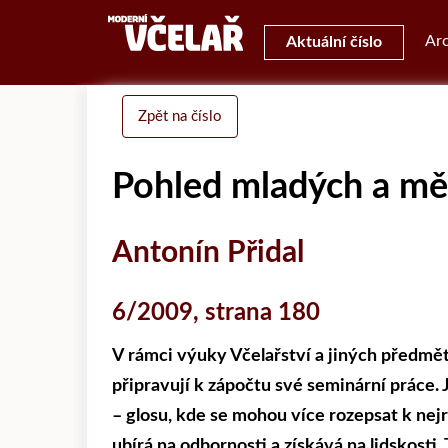
Arc
Aktuální číslo
Zpět na číslo
Pohled mladých a měn
Antonín Přidal
6/2009, strana 180
V rámci výuky Včelařství a jiných předm
připravují k zápočtu své seminární práce
– glosu, kde se mohou více rozepsat k nej
ubírá na odbornosti a získává na lidskost