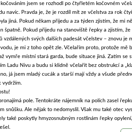
s kočováním jsem se rozhodl po čtyřletém kočovném včelař
navíc. Pravda je, že je rozdíl mít ze včelstva za rok čtyř
byla jiná. Pokud někam přijedu a za týden zjistím, že mi 
 špatně. Pokud přijedu na stanoviště řepky a zjistím, že m
 vzdálených svých dalších padesát včelstev – znovu je m
 vodu, je mi z toho opět zle. Včelařím proto, protože mě 
 až vymře místní stará garda, bude situace jiná. Zatím se
dím Ladu Nivu a budu si klidně včelařit bez obstrukcí a 
eno, já jsem mladý cucák a starší mají vždy a všude předn
k vydržím.
ostu!
ronajímá pole. Tentokráte nájemník na polích zasel řepku
ám snůšku. Ale nějak to nedomyslil. Však mu také otec vys
včely také poskytly hmyzosnubným rostlinám řepky opylení
ešel.