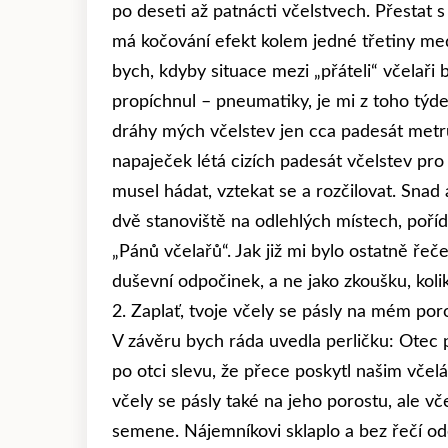
po deseti až patnácti včelstvech. Přestat 
má kočování efekt kolem jedné třetiny medu 
bych, kdyby situace mezi „přáteli“ včelaři 
propíchnul – pneumatiky, je mi z toho týden
dráhy mých včelstev jen cca padesát metrů
napaječek létá cizích padesát včelstev pro
musel hádat, vztekat se a rozčilovat. Snad
dvě stanoviště na odlehlých místech, poří
„Pánů včelařů“. Jak již mi bylo ostatně řeč
duševní odpočinek, a ne jako zkoušku, koli
2. Zaplať, tvoje včely se pásly na mém por
V závěru bych ráda uvedla perličku: Otec p
po otci slevu, že přece poskytl našim včel
včely se pásly také na jeho porostu, ale 
semene. Nájemníkovi sklaplo a bez řečí od