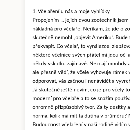
1. Včelaření u nás a moje vyhlídky
Propojením ... jejich dvou zootechnik jsem
nákladná pro včelaře. Neříkám, že jde o zo
skutečně nemohl „objevit Ameriku“. Bude to
překvapit. Co včelař, to vynálezce, zlepšov
některé včelnice svých přátel mi jdou oči 
někdy vskutku zajímavé. Neznají mnohdy an
ale přesně vědí, že včele vyhovuje rámek 
odporovat, vás začnou i nenávidět a vyvrcho
Já skutečně ještě nevím, co je pro včely to
moderní pro včelaře a to se snažím používa
ohromně přizpůsobivý tvor. Za ty desítky a
norma, kolik má mít ta dutina v průměru? M
Budoucnost včelaření v naší rodině vidím 