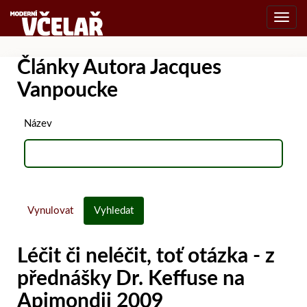
Toggl
navig
Články Autora Jacques
Vanpoucke
Název
Vynulovat
Vyhledat
Léčit či neléčit, toť otázka - z
přednášky Dr. Keffuse na
Apimondii 2009