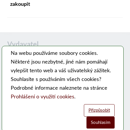
zakoupit
Vydavatel
Na webu používáme soubory cookies.
Některé jsou nezbytné, jiné nám pomáhají
Časopis MODERNÍ VČELAŘ vydává PSNV-CZ:
vylepšit tento web a váš uživatelský zážitek.
Pracovní společnost nástavkových včelařů CZ, z. s.
Souhlasíte s používáním všech cookies?
Hlavní 99, 753 56 Opatovice
Podrobné informace naleznete na stránce
Kontakty
Prohlášení o využití cookies
.
WEB PSNV
Přizpůsobit
Sociální sítě:
Souhlasím