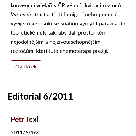
konvenční včelaři v ČR věnují likvidaci roztočů
Varroa destructor
třetí fumigací nebo pomocí
vyvíječů aerosolu se snahou vymýtit parazita do
teoretické nuly tak, aby dali prostor těm
nejodolnějším a nejživotaschopnějším
roztočům, kteří tuto chemoterapii přežijí.
číst článek
Editorial 6/2011
Petr Texl
2011/6/164