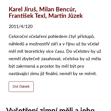
Karel Jiruš
,
Milan Bencúr
,
František Texl
,
Martin Jůzek
2011/4/120
Celoroční včelaření pohledem čtyř přístupů,
náhledů a možnostíV září a v říjnu už by včelař
měl mít teoreticky více času. Do včelstev by už
neměl zbytečně zasahovat, včelstva by už měla
být zakrmená a prostor by měl být pro
nastávající zimu již finální, neměl by se měnit.
číst článek
Vyšetření zimní měli a jeho