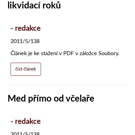
likvidací roků
- redakce
2011/5/138
Článek je ke stažení v PDF v záložce Soubory.
číst článek
Med přímo od včelaře
- redakce
2011/5/138