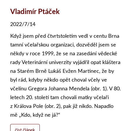
Vladimír Ptáček
2022/7/14
Když jsem před čtvrtstoletím vedl v centu Brna
tamní včelařskou organizaci, dozvěděl jsem se
někdy v roce 1999, že se na zasedání vědecké
rady Veterinární univerzity vyjádřil opat kláštera
na Starém Brně Lukáš Evžen Martinec, že by
byl rád, kdyby někdo opět choval včely ve
včelínu Gregora Johanna Mendela (obr. 1). V 80.
letech 20. století tam chovali matky včelaři
z Králova Pole (obr. 2), pak již nikdo. Napadlo
mě „Kdo, když ne já?“
číst článek