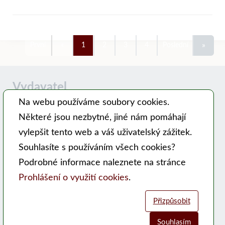
»
První
«
1
2
3
4
Poslední
Vydavatel
Na webu používáme soubory cookies.
Některé jsou nezbytné, jiné nám pomáhají
Časopis MODERNÍ VČELAŘ vydává PSNV-CZ:
vylepšit tento web a váš uživatelský zážitek.
Pracovní společnost nástavkových včelařů CZ, z. s.
Souhlasíte s používáním všech cookies?
Hlavní 99, 753 56 Opatovice
Podrobné informace naleznete na stránce
Kontakty
Prohlášení o využití cookies
.
WEB PSNV
Přizpůsobit
Sociální sítě:
Souhlasím