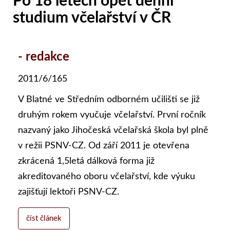
Po 18 letech opět denní
studium včelařství v ČR
- redakce
2011/6/165
V Blatné ve Středním odborném učilišti se již
druhým rokem vyučuje včelařství. První ročník
nazvaný jako Jihočeská včelařská škola byl plně
v režii PSNV-CZ. Od září 2011 je otevřena
zkrácená 1,5letá dálková forma již
akreditovaného oboru včelařství, kde výuku
zajišťují lektoři PSNV-CZ.
číst článek