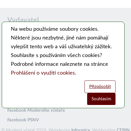
Vydavatel
Na webu používáme soubory cookies.
Některé jsou nezbytné, jiné nám pomáhají
Časopis MODERNÍ VČELAŘ vydává PSNV-CZ:
vylepšit tento web a váš uživatelský zážitek.
Pracovní společnost nástavkových včelařů CZ, z. s.
Souhlasíte s používáním všech cookies?
Hlavní 99, 753 56 Opatovice
Podrobné informace naleznete na stránce
Kontakty
Prohlášení o využití cookies
.
WEB PSNV
Přizpůsobit
Sociální sítě:
Souhlasím
Analytické cookies
Funkční cookies (vždy aktivní)
Facebook Moderního včelaře
Facebook PSNV
Jsou vyžadovány pro správnou funkčnost webu. Bez těchto cookies
Umožňují nám sbírat data o návštěvnosti webových stránek za účelem
© Moderní včelař 2026, Webdesign
Informica
, Webhosting
CEBIN
nemusí web fungovat správně. Ve výchozím nastavení jsou povoleny a
zlepšení poskytovaných služeb. Neslouží k marketingových účelům.