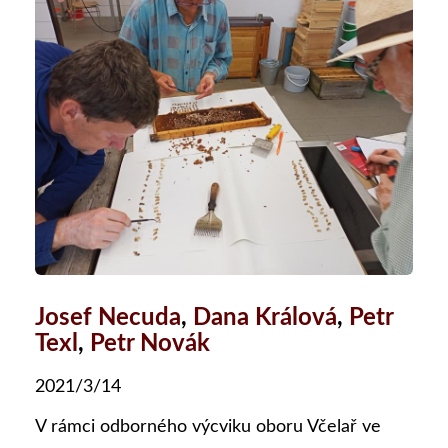
Josef Necuda
,
Dana Králová
,
Petr
Texl
,
Petr Novák
2021/3/14
V rámci odborného výcviku oboru Včelař ve