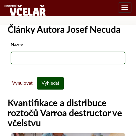
Toggl
navig
Články Autora Josef Necuda
Název
Vynulovat
Vyhledat
Kvantifikace a distribuce
roztočů Varroa destructor ve
včelstvu