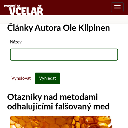
Toggl
navig
Články Autora Ole Kilpinen
Název
Vynulovat
Vyhledat
Otazníky nad metodami
odhalujícími falšovaný med