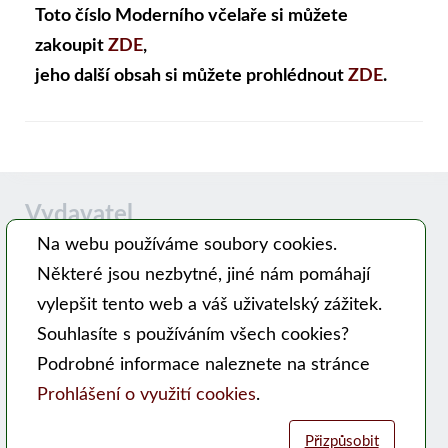
Toto číslo Moderního včelaře si můžete
zakoupit
ZDE
,
jeho další obsah si můžete prohlédnout
ZDE
.
Vydavatel
Na webu používáme soubory cookies.
Některé jsou nezbytné, jiné nám pomáhají
Časopis MODERNÍ VČELAŘ vydává PSNV-CZ:
vylepšit tento web a váš uživatelský zážitek.
Pracovní společnost nástavkových včelařů CZ, z. s.
Souhlasíte s používáním všech cookies?
Hlavní 99, 753 56 Opatovice
Podrobné informace naleznete na stránce
Kontakty
Prohlášení o využití cookies
.
WEB PSNV
Přizpůsobit