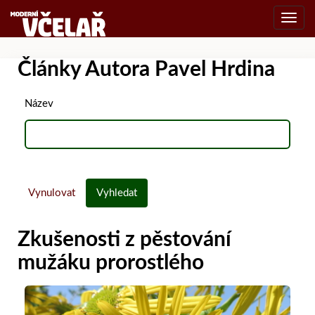
Toggl
navig
Články Autora Pavel Hrdina
Název
Vynulovat
Vyhledat
Zkušenosti z pěstování
mužáku prorostlého