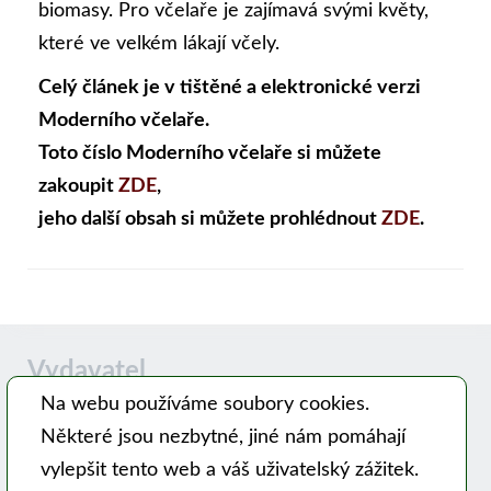
biomasy. Pro včelaře je zajímavá svými květy,
které ve velkém lákají včely.
Celý článek je v tištěné a elektronické verzi
Moderního včelaře.
Toto číslo Moderního včelaře si můžete
zakoupit
ZDE
,
jeho další obsah si můžete prohlédnout
ZDE
.
Vydavatel
Na webu používáme soubory cookies.
Některé jsou nezbytné, jiné nám pomáhají
Časopis MODERNÍ VČELAŘ vydává PSNV-CZ:
vylepšit tento web a váš uživatelský zážitek.
Pracovní společnost nástavkových včelařů CZ, z. s.