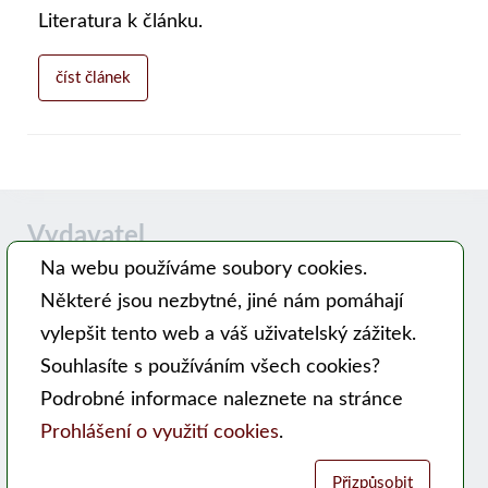
Literatura k článku.
číst článek
Vydavatel
Na webu používáme soubory cookies.
Některé jsou nezbytné, jiné nám pomáhají
Časopis MODERNÍ VČELAŘ vydává PSNV-CZ:
vylepšit tento web a váš uživatelský zážitek.
Pracovní společnost nástavkových včelařů CZ, z. s.
Souhlasíte s používáním všech cookies?
Hlavní 99, 753 56 Opatovice
Podrobné informace naleznete na stránce
Kontakty
Prohlášení o využití cookies
.
WEB PSNV
Přizpůsobit