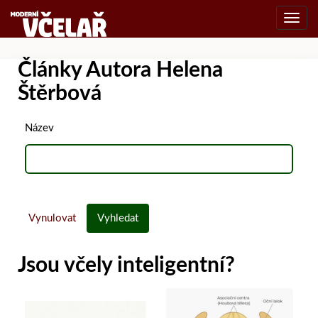
Toggl
navig
Články Autora Helena
Štěrbová
Název
Vynulovat
Vyhledat
Jsou včely inteligentní?