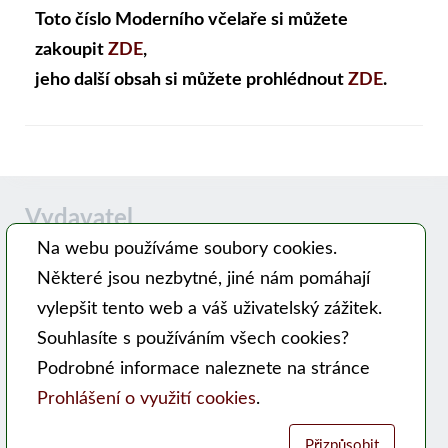
Toto číslo Moderního včelaře si můžete
zakoupit
ZDE
,
jeho další obsah si můžete prohlédnout
ZDE
.
Vydavatel
Na webu používáme soubory cookies.
Některé jsou nezbytné, jiné nám pomáhají
Časopis MODERNÍ VČELAŘ vydává PSNV-CZ:
vylepšit tento web a váš uživatelský zážitek.
Pracovní společnost nástavkových včelařů CZ, z. s.
Souhlasíte s používáním všech cookies?
Hlavní 99, 753 56 Opatovice
Podrobné informace naleznete na stránce
Kontakty
Prohlášení o využití cookies
.
WEB PSNV
Přizpůsobit