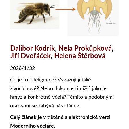
Dalibor Kodrík
,
Nela Prokůpková
,
Jiří Dvořáček
,
Helena Štěrbová
2026/1/32
Co je to inteligence? Vykazují ji také
živočichové? Nebo dokonce ti nižší, jako je
hmyz a konkrétně včela? Těmito a podobnými
otázkami se zabývá náš článek.
Celý článek je v tištěné a elektronické verzi
Moderního včelaře.