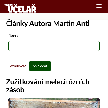
Toggl
navig
Články Autora Martin Antl
Název
Vynulovat
Vyhledat
Zužitkování melecitózních
zásob