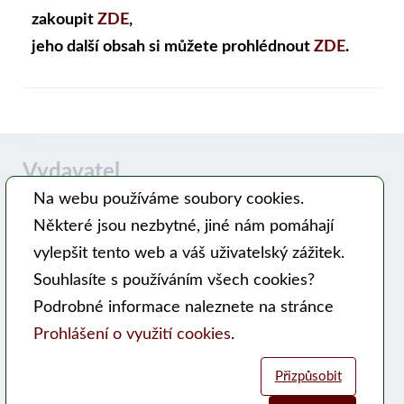
zakoupit
ZDE
,
jeho další obsah si můžete prohlédnout
ZDE
.
Vydavatel
Na webu používáme soubory cookies.
Některé jsou nezbytné, jiné nám pomáhají
Časopis MODERNÍ VČELAŘ vydává PSNV-CZ:
vylepšit tento web a váš uživatelský zážitek.
Pracovní společnost nástavkových včelařů CZ, z. s.
Souhlasíte s používáním všech cookies?
Hlavní 99, 753 56 Opatovice
Podrobné informace naleznete na stránce
Kontakty
Prohlášení o využití cookies
.
WEB PSNV
Přizpůsobit