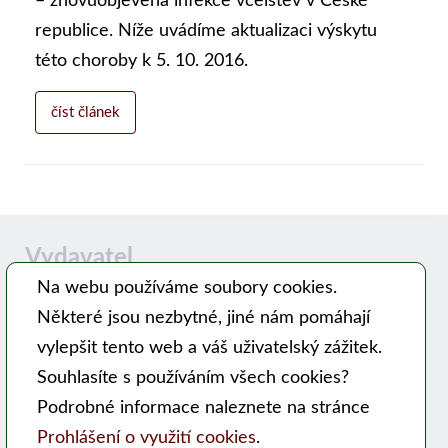
– znovuobjevená infekce včelstev v České
republice. Níže uvádíme aktualizaci výskytu
této choroby k 5. 10. 2016.
číst článek
Vydavatel
Na webu používáme soubory cookies.
Některé jsou nezbytné, jiné nám pomáhají
Časopis MODERNÍ VČELAŘ vydává PSNV-CZ:
vylepšit tento web a váš uživatelský zážitek.
Pracovní společnost nástavkových včelařů CZ, z. s.
Souhlasíte s používáním všech cookies?
Hlavní 99, 753 56 Opatovice
Podrobné informace naleznete na stránce
Kontakty
Prohlášení o využití cookies
.