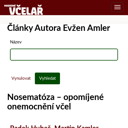
Toggl
navig
Články Autora Evžen Amler
Název
Vynulovat
Vyhledat
Nosematóza – opomíjené
onemocnění včel