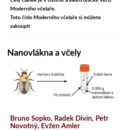
Celý článek je v tištěné a elektronické verzi
Moderního včelaře.
Toto číslo Moderního včelaře si můžete
zakoupit
Nanovlákna a včely
Bruno Sopko
,
Radek Divín
,
Petr
Novotný
,
Evžen Amler