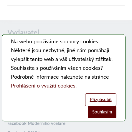
Vydavatel
Na webu používáme soubory cookies.
Některé jsou nezbytné, jiné nám pomáhají
Časopis MODERNÍ VČELAŘ vydává PSNV-CZ:
vylepšit tento web a váš uživatelský zážitek.
Pracovní společnost nástavkových včelařů CZ, z. s.
Souhlasíte s používáním všech cookies?
Hlavní 99, 753 56 Opatovice
Podrobné informace naleznete na stránce
Kontakty
Prohlášení o využití cookies
.
WEB PSNV
Přizpůsobit
Sociální sítě:
Souhlasím
Analytické cookies
Funkční cookies (vždy aktivní)
Facebook Moderního včelaře