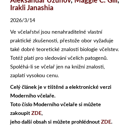
Aleksandar Uzunov
,
Maggie C. Gill
,
Irakli Janashia
2026/3/14
Ve včelařství jsou nenahraditelné vlastní
praktické zkušenosti, přestože obor vyžaduje
také dobré teoretické znalosti biologie včelstev.
Totéž platí pro sledování včelích patogenů.
Spoléhá-li se včelař jen na knižní znalosti,
zaplatí vysokou cenu.
Celý článek je v tištěné a elektronické verzi
Moderního včelaře.
Toto číslo Moderního včelaře si můžete
zakoupit
ZDE
,
jeho další obsah si můžete prohlédnout
ZDE
.