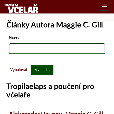
Toggl
navig
Články Autora Maggie C. Gill
Název
Vynulovat
Vyhledat
Tropilaelaps a poučení pro
včelaře