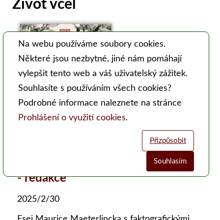
Život včel
Na webu používáme soubory cookies.
Některé jsou nezbytné, jiné nám pomáhají
vylepšit tento web a váš uživatelský zážitek.
Souhlasíte s používáním všech cookies?
Podrobné informace naleznete na stránce
Prohlášení o využití cookies
.
Přizpůsobit
Souhlasím
- redakce
Analytické cookies
Funkční cookies (vždy aktivní)
Jsou vyžadovány pro správnou funkčnost webu. Bez těchto cookies
Umožňují nám sbírat data o návštěvnosti webových stránek za účelem
2025/2/30
nemusí web fungovat správně. Ve výchozím nastavení jsou povoleny a
zlepšení poskytovaných služeb. Neslouží k marketingových účelům.
Esej Maurice Maeterlincka s faktografickými