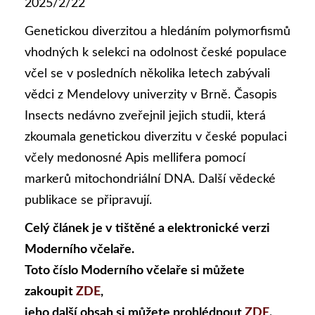
2025/2/22
Genetickou diverzitou a hledáním polymorfismů
vhodných k selekci na odolnost české populace
včel se v posledních několika letech zabývali
vědci z Mendelovy univerzity v Brně. Časopis
Insects nedávno zveřejnil jejich studii, která
zkoumala genetickou diverzitu v české populaci
včely medonosné Apis mellifera pomocí
markerů mitochondriální DNA. Další vědecké
publikace se připravují.
Celý článek je v tištěné a elektronické verzi
Moderního včelaře.
Toto číslo Moderního včelaře si můžete
zakoupit
ZDE
,
jeho další obsah si můžete prohlédnout
ZDE
.