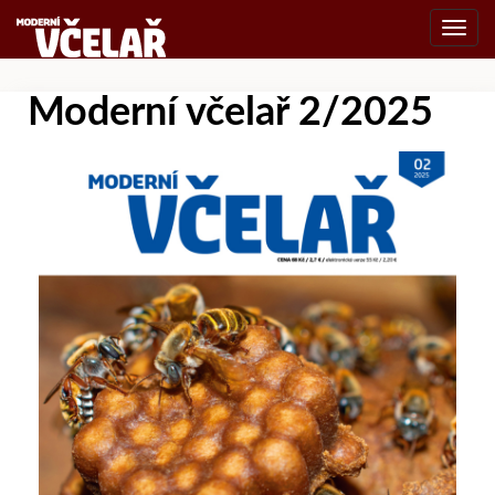
Toggl
navig
Moderní včelař 2/2025