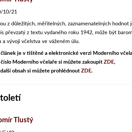
/10/21
ou z důležitých, měřitelných, zaznamenatelných hodnot j
is převzatý z textu vydaného roku 1942, může být baro
u a vývoji včelstva ve váženém úlu.
 článek je v tištěné a elektronické verzi Moderního včela
 číslo Moderního včelaře si můžete zakoupit
ZDE
,
 další obsah si můžete prohlédnout
ZDE
.
toletí
omír Tlustý