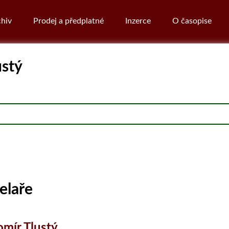
hiv
Prodej a předplatné
Inzerce
O časopise
ustý
elaře
omír Tlustý