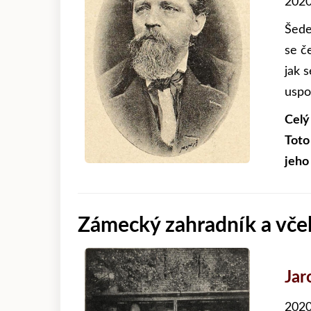
2020
Šede
se če
jak s
uspo
Celý
Toto
jeho
Zámecký zahradník a vče
Jar
2020