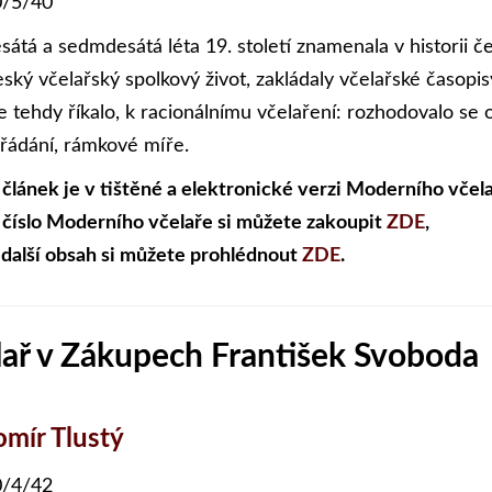
/5/40
sátá a sedmdesátá léta 19. století znamenala v historii 
ský včelařský spolkový život, zakládaly včelařské časopisy
e tehdy říkalo, k racionálnímu včelaření: rozhodovalo se o
řádání, rámkové míře.
 článek je v tištěné a elektronické verzi Moderního včela
 číslo Moderního včelaře si můžete zakoupit
ZDE
,
 další obsah si můžete prohlédnout
ZDE
.
lař v Zákupech František Svoboda
omír Tlustý
/4/42