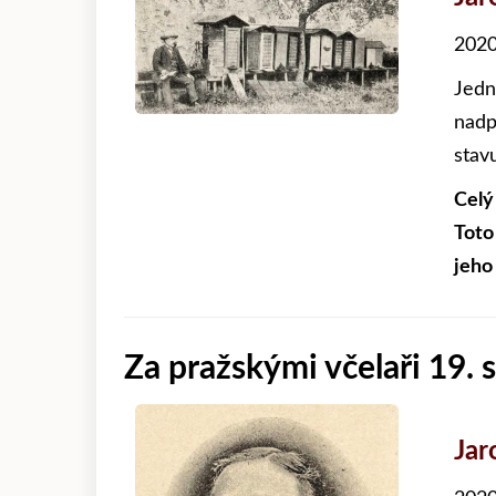
2020
Jedn
nadp
stav
Celý
Toto
jeho
Za pražskými včelaři 19. s
Jar