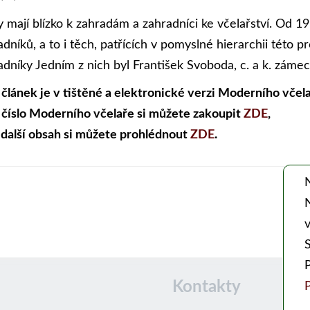
y mají blízko k zahradám a zahradníci ke včelařství. Od 1
adníků, a to i těch, patřících v pomyslné hierarchii této
adníky Jedním z nich byl František Svoboda, c. a k. záme
 článek je v tištěné a elektronické verzi Moderního včela
 číslo Moderního včelaře si můžete zakoupit
ZDE
,
 další obsah si můžete prohlédnout
ZDE
.
v
Kontakty
P