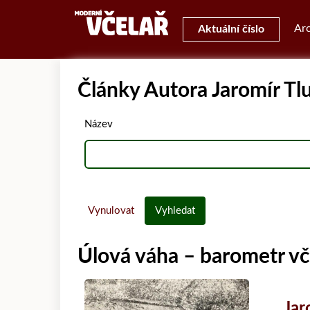
Arc
Aktuální číslo
Články Autora Jaromír Tl
Název
Vynulovat
Vyhledat
Úlová váha – barometr vč
Jar