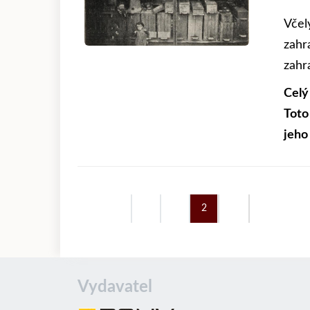
Včel
zahr
zahr
Celý
Toto
jeho
»
První
«
1
2
Poslední
Vydavatel