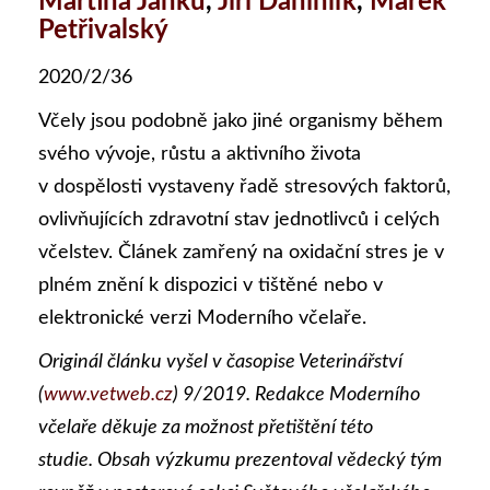
Martina Janků
,
Jiří Danihlík
,
Marek
Petřivalský
2020/2/36
Včely jsou podobně jako jiné organismy během
svého vývoje, růstu a aktivního života
v dospělosti vystaveny řadě stresových faktorů,
ovlivňujících zdravotní stav jednotlivců i celých
včelstev. Článek zamřený na oxidační stres je v
plném znění k dispozici v tištěné nebo v
elektronické verzi Moderního včelaře.
Originál článku vyšel v časopise Veterinářství
(
www.vetweb.cz
) 9/2019. Redakce Moderního
včelaře děkuje za možnost přetištění této
studie.
Obsah výzkumu prezentoval vědecký tým