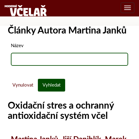
Toggl
navig
Články Autora Martina Janků
Název
Vynulovat
Vyhledat
Oxidační stres a ochranný
antioxidační systém včel