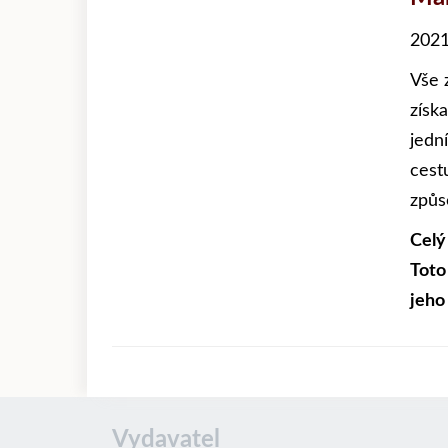
2021
Vše 
získ
jedn
cestu
způs
Celý
Toto
jeho
Vydavatel