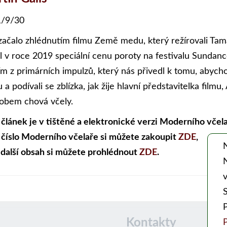
/9/30
začalo zhlédnutím filmu Země medu, který režírovali Tam
al v roce 2019 speciální cenu poroty na festivalu Sundan
ím z primárních impulzů, který nás přivedl k tomu, abych
 a podívali se zblízka, jak žije hlavní představitelka fil
obem chová včely.
 článek je v tištěné a elektronické verzi Moderního včela
 číslo Moderního včelaře si můžete zakoupit
ZDE
,
 další obsah si můžete prohlédnout
ZDE
.
v
Kontakty
P