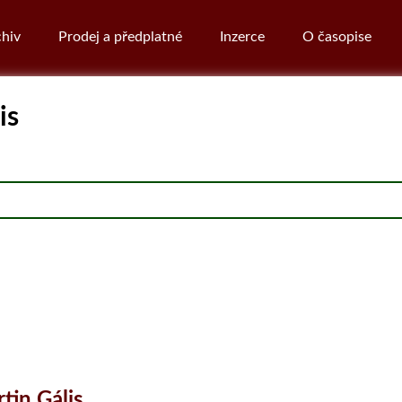
hiv
Prodej a předplatné
Inzerce
O časopise
is
tin Gális