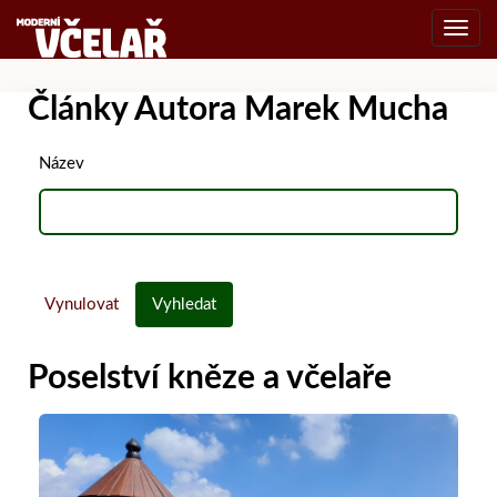
Toggl
navig
Články Autora Marek Mucha
Název
Vynulovat
Vyhledat
Poselství kněze a včelaře