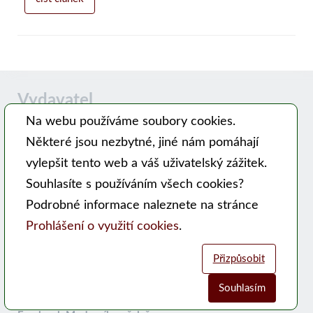
Vydavatel
Na webu používáme soubory cookies.
Některé jsou nezbytné, jiné nám pomáhají
Časopis MODERNÍ VČELAŘ vydává PSNV-CZ:
vylepšit tento web a váš uživatelský zážitek.
Pracovní společnost nástavkových včelařů CZ, z. s.
Souhlasíte s používáním všech cookies?
Hlavní 99, 753 56 Opatovice
Podrobné informace naleznete na stránce
Kontakty
Prohlášení o využití cookies
.
WEB PSNV
Přizpůsobit
Sociální sítě:
Souhlasím