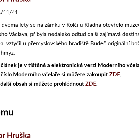
/11/41
 dvěma lety se na zámku v Kolči u Kladna otevřelo muzeu
ého Václava, přibyla nedaleko odtud další zajímavá destin
bal vztyčil u přemyslovského hradiště Budeč originální b
í hmyz.
 článek je v tištěné a elektronické verzi Moderního včela
 číslo Moderního včelaře si můžete zakoupit
ZDE
,
 další obsah si můžete prohlédnout
ZDE
.
omu
or Hruška