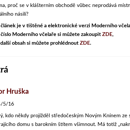
a, proč se v klášterním obchodě vůbec neprodává místn
lního násilí?
 článek je v tištěné a elektronické verzi Moderního včela
 číslo Moderního včelaře si můžete zakoupit
ZDE
,
 další obsah si můžete prohlédnout
ZDE
.
trá
or Hruška
/5/16
ý, kdo někdy projížděl středočeským Novým Knínem ze se
rajícího domu s barokním štítem všimnout. Má totiž „nakr