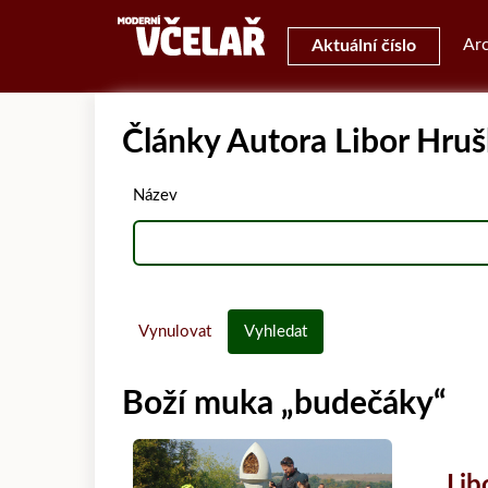
Arc
Aktuální číslo
Články Autora Libor Hru
Název
Vynulovat
Vyhledat
Boží muka „budečáky“
Lib