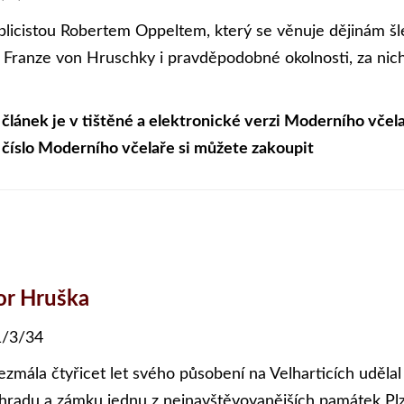
blicistou Robertem Oppeltem, který se věnuje dějinám šl
 Franze von Hruschky i pravděpodobné okolnosti, za nichž 
 článek je v tištěné a elektronické verzi Moderního včela
 číslo Moderního včelaře si můžete zakoupit
or Hruška
/3/34
ezmála čtyřicet let svého působení na Velharticích udělal 
 hradu a zámku jednu z nejnavštěvovanějších památek Pl