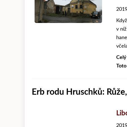
2019
Když
v níž
hane
včela
Celý
Toto
Erb rodu Hruschků: Růže
Lib
2019