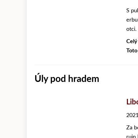
S pu
erbu
otci.
Celý
Toto
Úly pod hradem
Lib
2021
Za b
ruin