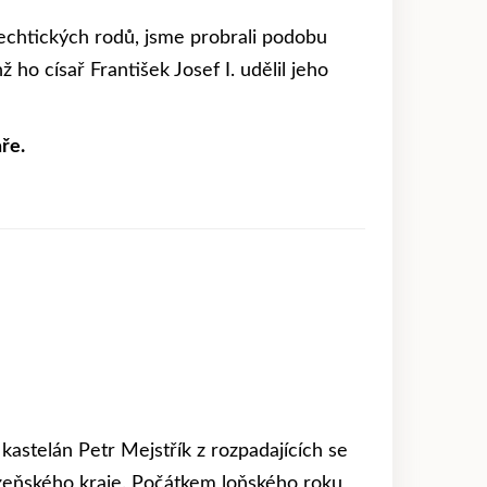
echtických rodů, jsme probrali podobu
ho císař František Josef I. udělil jeho
ře.
kastelán Petr Mejstřík z rozpadajících se
zeňského kraje. Počátkem loňského roku