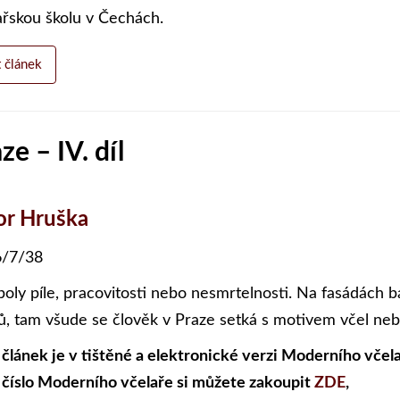
ařskou školu v Čechách.
t článek
e – IV. díl
or Hruška
/7/38
oly píle, pracovitosti nebo nesmrtelnosti. Na fasádách b
, tam všude se člověk v Praze setká s motivem včel neb
 článek je v tištěné a elektronické verzi Moderního včela
 číslo Moderního včelaře si můžete zakoupit
ZDE
,