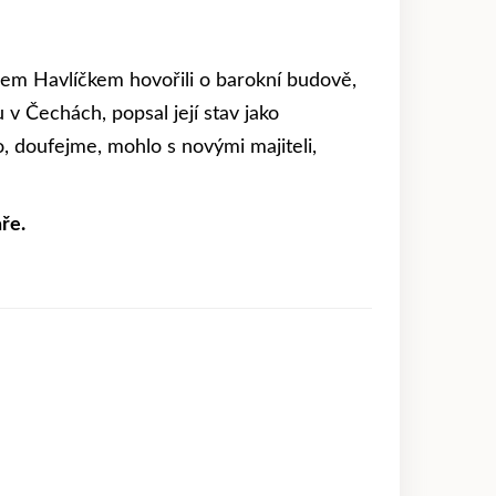
m Havlíčkem hovořili o barokní budově,
 v Čechách, popsal její stav jako
, doufejme, mohlo s novými majiteli,
ře.