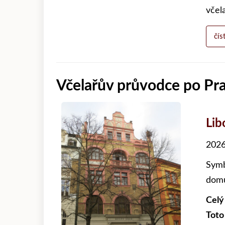
včel
čís
Včelařův průvodce po Praz
Lib
2026
Symb
domů
Celý
Toto