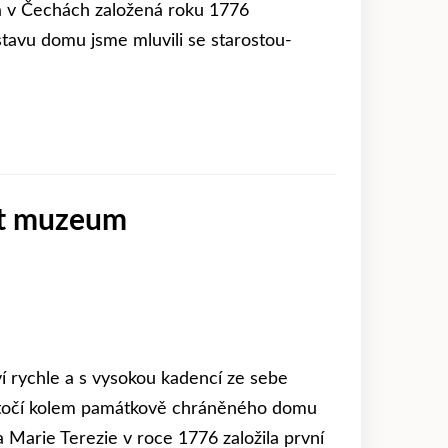
la v Čechách založená roku 1776
stavu domu jsme mluvili se starostou-
mít muzeum
í rychle a s vysokou kadencí ze sebe
h točí kolem památkově chráněného domu
 Marie Terezie v roce 1776 založila první