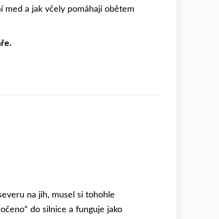
í med a jak včely pomáhají obětem
ře.
veru na jih, musel si tohohle
očeno“ do silnice a funguje jako