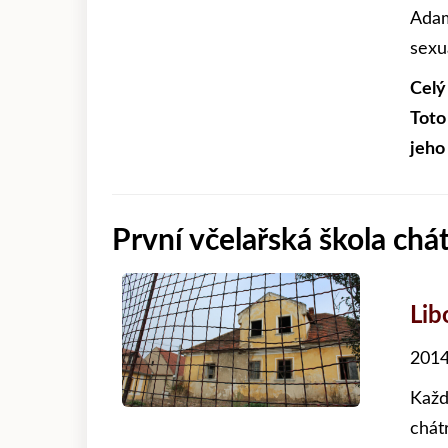
Adam
sexuá
Celý
Toto
jeho
První včelařská škola chá
Lib
2014
Každ
chát