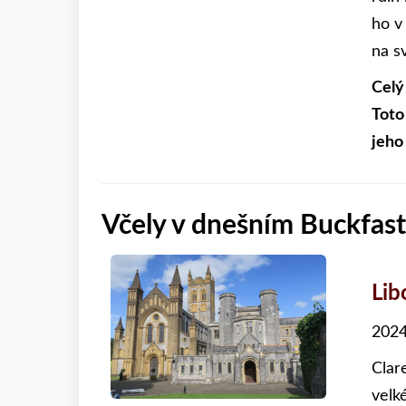
ho v
na s
Celý
Toto
jeho
Včely v dnešním Buckfas
Lib
2024
Clar
velk