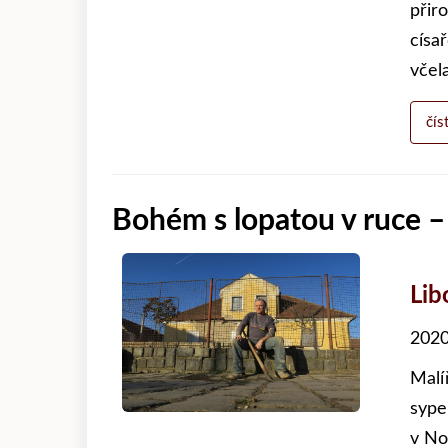
přir
císa
včel
čís
Bohém s lopatou v ruce –
Lib
2020
Malí
sype
v No