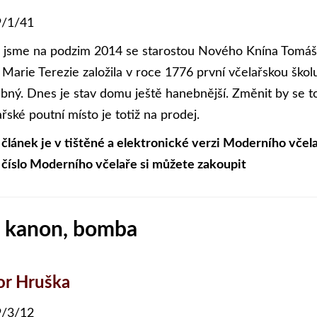
/1/41
 jsme na podzim 2014 se starostou Nového Knína Tomáše
 Marie Terezie založila v roce 1776 první včelařskou školu
bný. Dnes je stav domu ještě hanebnější. Změnit by se to
řské poutní místo je totiž na prodej.
 článek je v tištěné a elektronické verzi Moderního včela
 číslo Moderního včelaře si můžete zakoupit
, kanon, bomba
or Hruška
/3/12