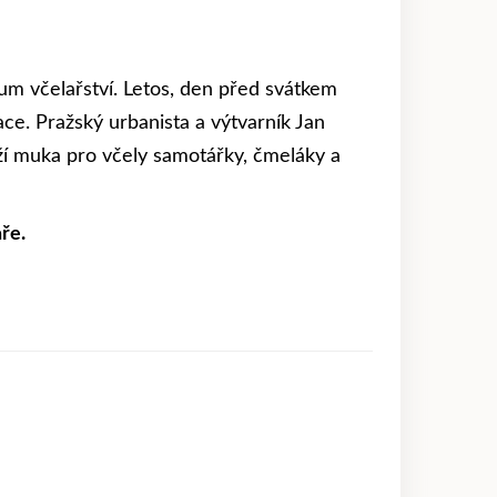
m včelařství. Letos, den před svátkem
ace. Pražský urbanista a výtvarník Jan
oží muka pro včely samotářky, čmeláky a
ře.