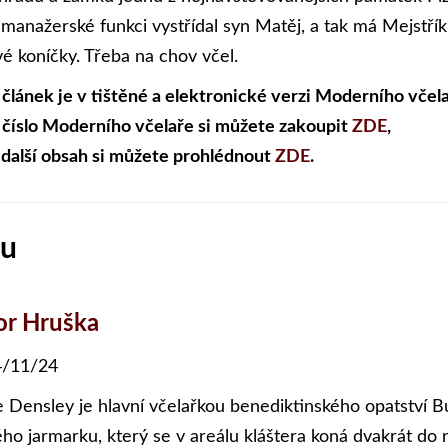
 manažerské funkci vystřídal syn Matěj, a tak má Mejstřík 
vé koníčky. Třeba na chov včel.
 článek je v tištěné a elektronické verzi Moderního včela
 číslo Moderního včelaře si můžete zakoupit
ZDE
,
 další obsah si můžete prohlédnout
ZDE
.
tu
or Hruška
/11/24
e Densley je hlavní včelařkou benediktinského opatství B
ého jarmarku, který se v areálu kláštera koná dvakrát do r