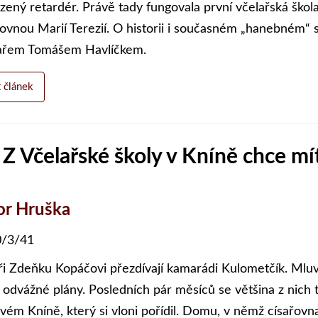
ozený retardér. Právě tady fungovala první včelařská ško
řovnou Marií Terezií. O historii i současném „hanebném“ 
ařem Tomášem Havlíčkem.
t článek
 Z Včelařské školy v Kníně chce 
or Hruška
/3/41
ři Zdeňku Kopáčovi přezdívají kamarádi Kulometčík. Mluv
 odvážné plány. Posledních pár měsíců se většina z nic
vém Kníně, který si vloni pořídil. Domu, v němž císařovna