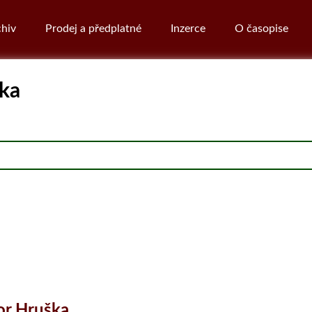
hiv
Prodej a předplatné
Inzerce
O časopise
ška
or Hruška