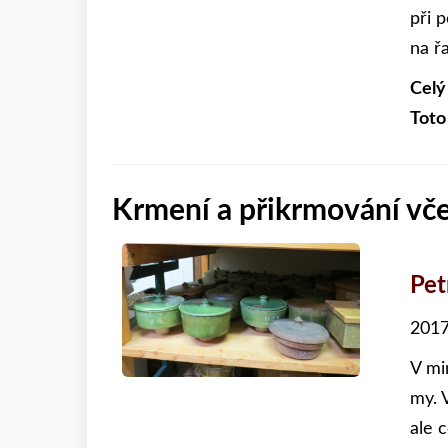
při 
na řa
Celý
Toto
Krmení a přikrmování vče
Pet
2017
V mi
my. 
ale 