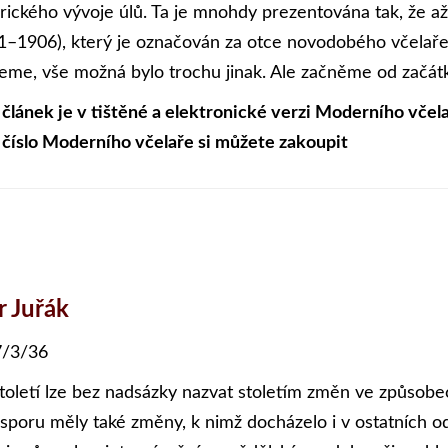
orického vývoje úlů. Ta je mnohdy prezentována tak, že a
1–1906), který je označován za otce novodobého včelařen
eme, vše možná bylo trochu jinak. Ale začněme od začát
 článek je v tištěné a elektronické verzi Moderního včela
 číslo Moderního včelaře si můžete zakoupit
r Juřák
/3/36
století lze bez nadsázky nazvat stoletím změn ve způsobech
sporu měly také změny, k nimž docházelo i v ostatních odv