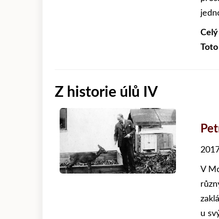
jedno
Celý
Toto
Z historie úlů IV
Pet
2017
V Mo
různ
zakl
u sv