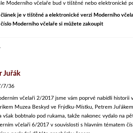
ísle Moderního včelaře bud v tištěné nebo elektronické p
 článek je v tištěné a elektronické verzi Moderního včela
 číslo Moderního včelaře si můžete zakoupit
í
r Juřák
/7/36
derním včelaři 2/2017 jsme vám poprvé nabídli historii 
orikem Muzea Beskyd ve Frýdku-Místku, Petrem Juřákem d
 však bobtnalo pod rukama, takže nakonec vydalo na pět
rním včelaři 6/2017 v souvislosti s hlavním tématem čís