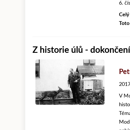
6. č
Celý
Toto
Z historie úlů - dokončen
Pet
2017
V Mo
hist
Téma
Mode