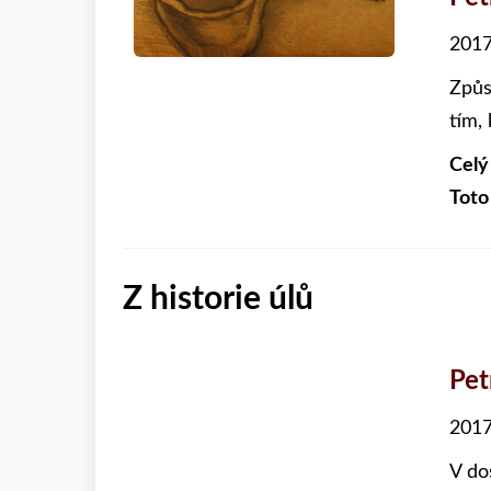
2017
Způs
tím,
Celý
Toto
Z historie úlů
Pet
2017
V do