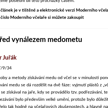
zíme poslední díl této procházky časem.
 článek je v tištěné a elektronické verzi Moderního včela
 číslo Moderního včelaře si můžete zakoupit
 před vynálezem medometu
r Juřák
/9/34
oby a metody získávání medu od včel se v minulosti poně
ávání medu se dá rozdělit na dvě fáze: vyjmutí plástů z „v
se získával na jaře, kdy se provádělo tzv. podřezávání, 
ezávání bylo především velké umění, protože bylo důležit
želo tak hodně na včelařových zkušenostech, a hlavně na 