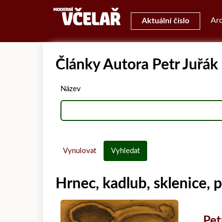
Arc
Aktuální číslo
Články Autora Petr Juřák
Název
Vynulovat
Vyhledat
Hrnec, kadlub, sklenice, 
Pet