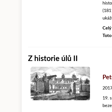
hist
(181
ukáž
Celý
Toto
Z historie úlů II
Pet
2017
19. 
beze