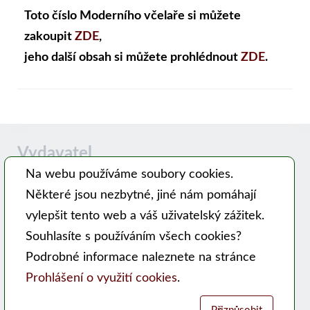
Toto číslo Moderního včelaře si můžete
zakoupit
ZDE
,
jeho další obsah si můžete prohlédnout
ZDE
.
Vydavatel
Na webu používáme soubory cookies.
Některé jsou nezbytné, jiné nám pomáhají
Časopis MODERNÍ VČELAŘ vydává PSNV-CZ:
vylepšit tento web a váš uživatelský zážitek.
Pracovní společnost nástavkových včelařů CZ, z. s.
Souhlasíte s používáním všech cookies?
Hlavní 99, 753 56 Opatovice
Podrobné informace naleznete na stránce
Kontakty
Prohlášení o využití cookies
.
WEB PSNV