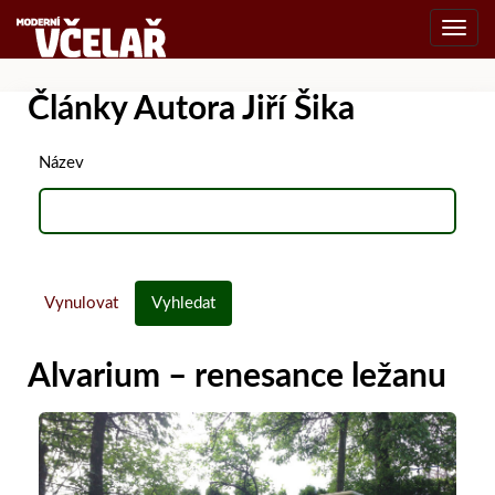
Toggl
navig
Články Autora Jiří Šika
Název
Vynulovat
Vyhledat
Alvarium – renesance ležanu