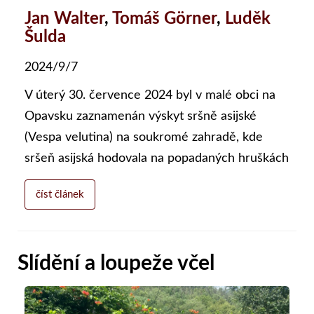
Jan Walter
,
Tomáš Görner
,
Luděk
Šulda
2024/9/7
V úterý 30. července 2024 byl v malé obci na
Opavsku zaznamenán výskyt sršně asijské
(Vespa velutina) na soukromé zahradě, kde
sršeň asijská hodovala na popadaných hruškách
číst článek
Slídění a loupeže včel