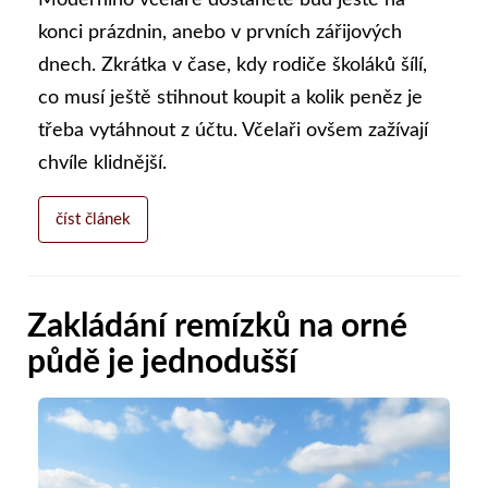
Moderního včelaře dostanete buď ještě na
konci prázdnin, anebo v prvních zářijových
dnech. Zkrátka v čase, kdy rodiče školáků šílí,
co musí ještě stihnout koupit a kolik peněz je
třeba vytáhnout z účtu. Včelaři ovšem zažívají
chvíle klidnější.
číst článek
Zakládání remízků na orné
půdě je jednodušší