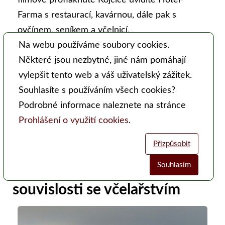
filmově profláknuté Kojčice uvidíte Hotel-
Farma s restaurací, kavárnou, dále pak s
ovčínem, seníkem a včelnicí.
Na webu používáme soubory cookies.
Celý článek je v tištěné a elektronické verzi
Některé jsou nezbytné, jiné nám pomáhají
Moderního včelaře.
vylepšit tento web a váš uživatelský zážitek.
Toto číslo Moderního včelaře si můžete
Souhlasíte s používáním všech cookies?
zakoupit
ZDE
,
Podrobné informace naleznete na stránce
jeho další obsah si můžete prohlédnout
ZDE
.
Prohlášení o využití cookies
.
Přizpůsobit
Debaty o nových
Souhlasím
genomických technikách v
Analytické cookies
Funkční cookies (vždy aktivní)
souvislosti se včelařstvím
Jsou vyžadovány pro správnou funkčnost webu. Bez těchto cookies
Umožňují nám sbírat data o návštěvnosti webových stránek za účelem
nemusí web fungovat správně. Ve výchozím nastavení jsou povoleny a
zlepšení poskytovaných služeb. Neslouží k marketingových účelům.