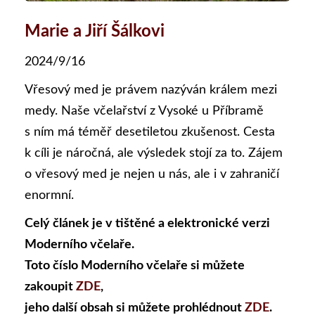
Marie a Jiří Šálkovi
2024/9/16
Vřesový med je právem nazýván králem mezi
medy. Naše včelařství z Vysoké u Příbramě
s ním má téměř desetiletou zkušenost. Cesta
k cíli je náročná, ale výsledek stojí za to. Zájem
o vřesový med je nejen u nás, ale i v zahraničí
enormní.
Celý článek je v tištěné a elektronické verzi
Moderního včelaře.
Toto číslo Moderního včelaře si můžete
zakoupit
ZDE
,
jeho další obsah si můžete prohlédnout
ZDE
.