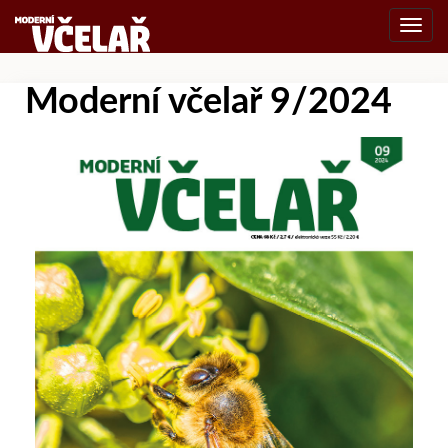
Toggl
navig
Moderní včelař 9/2024