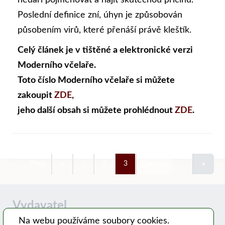
Poslední definice zní, úhyn je způsobován
působením virů, které přenáší právě kleštík.
Celý článek je v tištěné a elektronické verzi
Moderního včelaře.
Toto číslo Moderního včelaře si můžete
zakoupit
ZDE
,
jeho další obsah si můžete prohlédnout
ZDE
.
»
První
«
1
2
3
Poslední
Vydavatel
Na webu používáme soubory cookies.