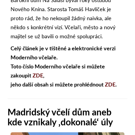
Barokní dům Na Salaši býval roky ostudou
Nového Knína. Starosta Tomáš Havlíček je
proto rád, že ho nekoupil žádný naivka, ale
někdo s konkrétní vizí. Včelaři, město a nový
majitel se už bavili o možné spolupráci.
Celý článek je v tištěné a elektronické verzi
Moderního včelaře.
Toto číslo Moderního včelaře si můžete
zakoupit
ZDE
,
jeho další obsah si můžete prohlédnout
ZDE
.
Madridský včelí dům aneb
kde vznikaly ‚dokonalé‘ úly