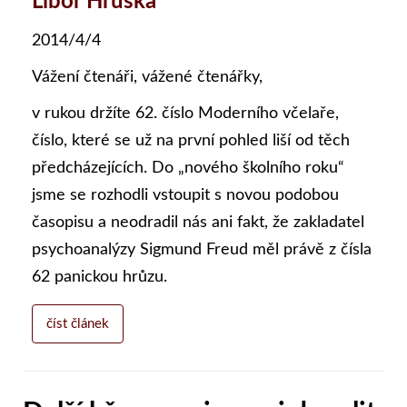
Libor Hruška
2014/4/4
Vážení čtenáři, vážené čtenářky,
v rukou držíte 62. číslo Moderního včelaře,
číslo, které se už na první pohled liší od těch
předcházejících. Do „nového školního roku“
jsme se rozhodli vstoupit s novou podobou
časopisu a neodradil nás ani fakt, že zakladatel
psychoanalýzy Sigmund Freud měl právě z čísla
62 panickou hrůzu.
číst článek