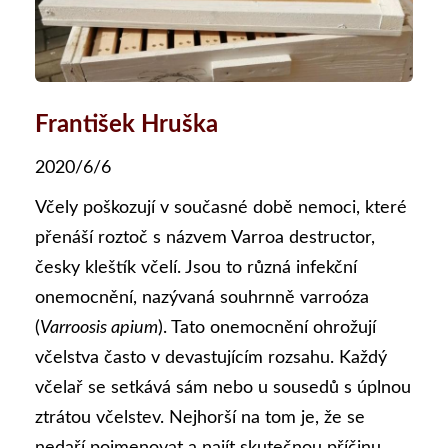
František Hruška
2020/6/6
Včely poškozují v současné době nemoci, které
přenáší roztoč s názvem Varroa destructor,
česky kleštík včelí. Jsou to různá infekční
onemocnění, nazývaná souhrnně varroóza
(
Varroosis apium
). Tato onemocnění ohrožují
včelstva často v devastujícím rozsahu. Každý
včelař se setkává sám nebo u sousedů s úplnou
ztrátou včelstev. Nejhorší na tom je, že se
nedaří pojmenovat a najít skutečnou příčinu.