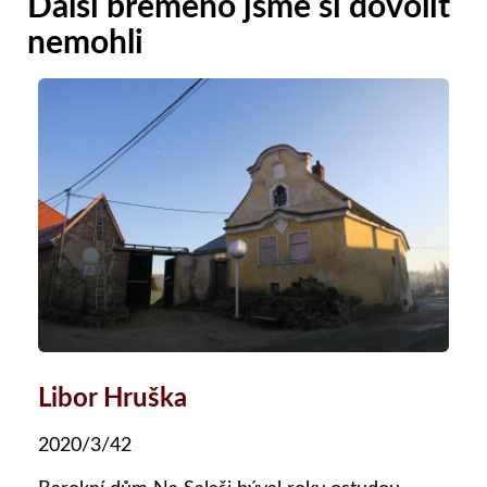
Další břemeno jsme si dovolit
nemohli
Libor Hruška
2020/3/42