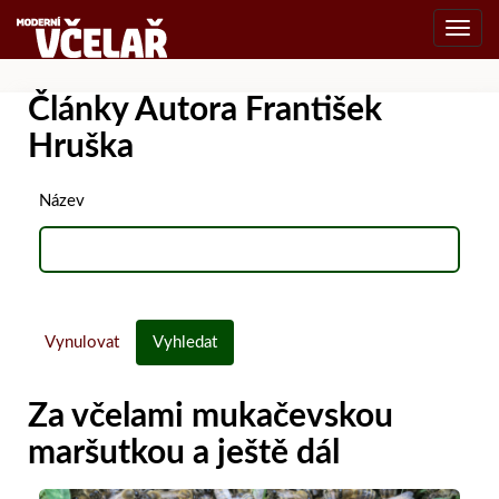
Toggl
navig
Články Autora František
Hruška
Název
Vynulovat
Vyhledat
Za včelami mukačevskou
maršutkou a ještě dál