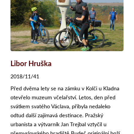
Libor Hruška
2018/11/41
Před dvěma lety se na zámku v Kolči u Kladna
otevřelo muzeum včelařství. Letos, den před
svátkem svatého Václava, přibyla nedaleko
odtud další zajímavá destinace. Pražský
urbanista a výtvarník Jan Trejbal vztyčil u
přemyslovského hradiště Budeč originální boží