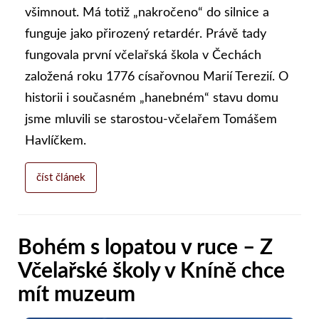
všimnout. Má totiž „nakročeno“ do silnice a
funguje jako přirozený retardér. Právě tady
fungovala první včelařská škola v Čechách
založená roku 1776 císařovnou Marií Terezií. O
historii i současném „hanebném“ stavu domu
jsme mluvili se starostou-včelařem Tomášem
Havlíčkem.
číst článek
Bohém s lopatou v ruce – Z
Včelařské školy v Kníně chce
mít muzeum