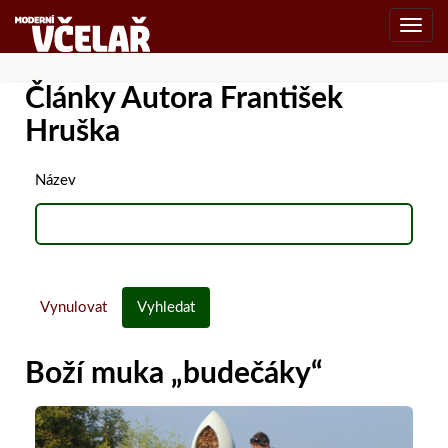
Toggl
navig
Články Autora František
Hruška
Název
Vynulovat
Vyhledat
Boží muka „budečáky“