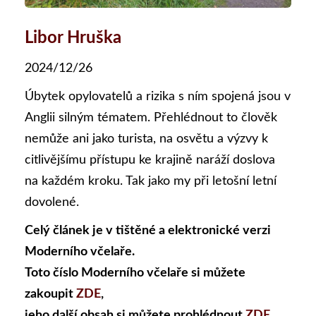
Libor Hruška
2024/12/26
Úbytek opylovatelů a rizika s ním spojená jsou v
Anglii silným tématem. Přehlédnout to člověk
nemůže ani jako turista, na osvětu a výzvy k
citlivějšímu přístupu ke krajině naráží doslova
na každém kroku. Tak jako my při letošní letní
dovolené.
Celý článek je v tištěné a elektronické verzi
Moderního včelaře.
Toto číslo Moderního včelaře si můžete
zakoupit
ZDE
,
jeho další obsah si můžete prohlédnout
ZDE
.