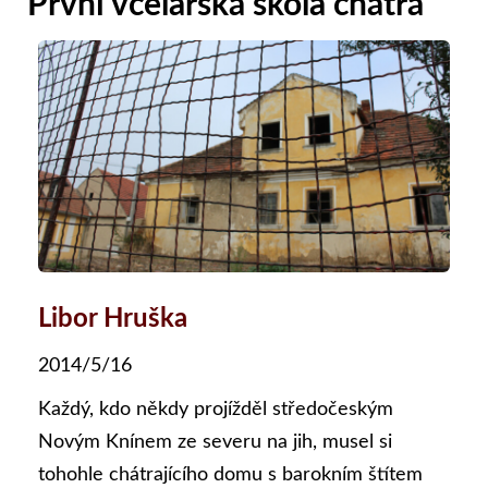
První včelařská škola chátrá
Libor Hruška
2014/5/16
Každý, kdo někdy projížděl středočeským
Novým Knínem ze severu na jih, musel si
tohohle chátrajícího domu s barokním štítem