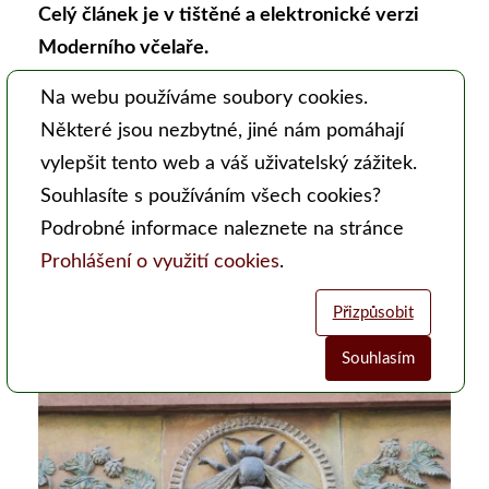
Celý článek je v tištěné a elektronické verzi
Moderního včelaře.
Toto číslo Moderního včelaře si můžete
Na webu používáme soubory cookies.
zakoupit
ZDE
,
Některé jsou nezbytné, jiné nám pomáhají
jeho další obsah si můžete prohlédnout
ZDE
.
vylepšit tento web a váš uživatelský zážitek.
Souhlasíte s používáním všech cookies?
Podrobné informace naleznete na stránce
III. Včelařův průvodce po
Prohlášení o využití cookies
.
Praze – Motivy včel a úlů v
architektuře
Přizpůsobit
Souhlasím
Analytické cookies
Funkční cookies (vždy aktivní)
Jsou vyžadovány pro správnou funkčnost webu. Bez těchto cookies
Umožňují nám sbírat data o návštěvnosti webových stránek za účelem
nemusí web fungovat správně. Ve výchozím nastavení jsou povoleny a
zlepšení poskytovaných služeb. Neslouží k marketingových účelům.