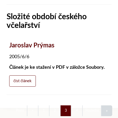
Složité období českého
včelařství
Jaroslav Prýmas
2005/6/6
Článek je ke stažení v PDF v záložce Soubory.
číst článek
»
První
«
1
2
3
4
Poslední