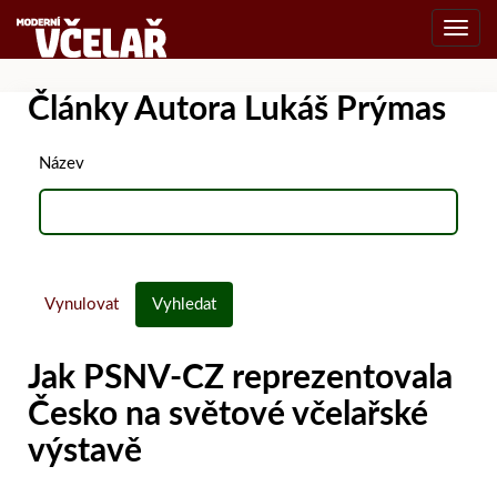
Toggl
navig
Články Autora Lukáš Prýmas
Název
Vynulovat
Vyhledat
Jak PSNV-CZ reprezentovala
Česko na světové včelařské
výstavě