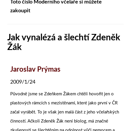
Toto číslo Moderního včelaře si můžete
zakoupit
Jak vynalézá a šlechtí Zdeněk
Žák
Jaroslav Prýmas
2009/1/24
Původně jsme se Zdeňkem Žákem chtěli hovořit jen o
plastových rámcích s mezistěnami, které jako první v ČR
začal vyrábět. To je však jen malá část z jeho včelařských
činností. Ačkoli Zdeněk Žák není biolog, má značné
zkušenosti se šlechtěním na odolnost vůči nemocem a