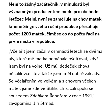
Není to žádný začá­tečník, v minulosti byl
významným producentem medu pro obchodní
řetězec Meinl, nyní se zaměřuje na chov matek
kmene Singer. Jeho roční produkce přesahuje
počet 1200 matek, čímž se co do počtu řadí na
první mís­ta v republice.
„Včelařit jsem začal v osmnácti letech se dvěma
úly, které mě matka pomáhala ošetřovat, když
jsem byl na vojně. Už můj dědeček choval
několik včelstev, takže jsem měl dobré základy.
Se včelařením ve velkém a s chovem včelích
matek jsme zde ve Štíhlicích začali spolu se
sousedem Zdeňkem Řehořem v roce 1991,“
zavzpomínal Jiří Strnad.